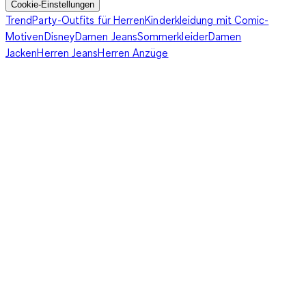
Cookie-Einstellungen
Trend
Party-Outfits für Herren
Kinderkleidung mit Comic-
Motiven
Disney
Damen Jeans
Sommerkleider
Damen
Jacken
Herren Jeans
Herren Anzüge