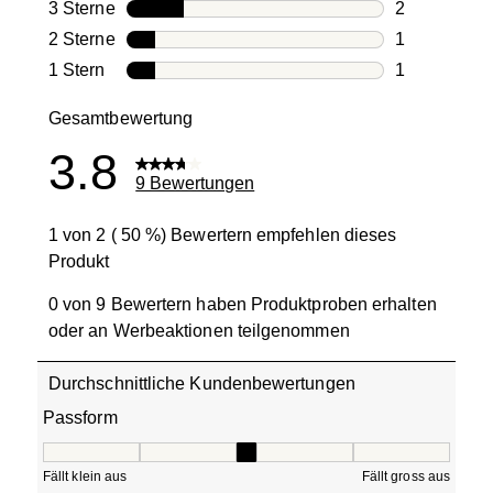
0 Bewertung
3 Sterne
Sterne
2
2 Bewertung
2 Sterne
Sterne
1
1 Bewertung
1 Stern
Sterne
1
1 Bewertung 
Gesamtbewertung
3.8
9 Bewertungen
1 von 2 ( 50 %) Bewertern empfehlen dieses
Produkt
0 von 9 Bewertern haben Produktproben erhalten
oder an Werbeaktionen teilgenommen
Durchschnittliche Kundenbewertungen
Passform
Passform, 3.3333333333333335 von 5, wo 1 gleich Fällt kle
Fällt klein aus
Fällt gross aus