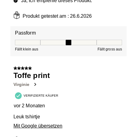
Ja, Ich empfehle dieses Produkt.
Produkt getestet am :
26.6.2026
Passform
Passform, 3 von 5, wo 1 gleich Fällt klein aus ist und 5 g
Fällt klein aus
Fällt gross aus
5 von 5 Sternen.
Toffe print
Virginie
VERIFIZIERTE KÄUFER
vor 2 Monaten
Leuk tshirtje
Mit Google übersetzen