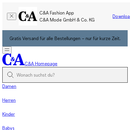
C&A Fashion App
Downloa
C&A Mode GmbH & Co. KG
Gratis Versand für alle Bestellungen – nur für kurze Zeit.
C&A Homepage
Damen
Herren
Kinder
Babys