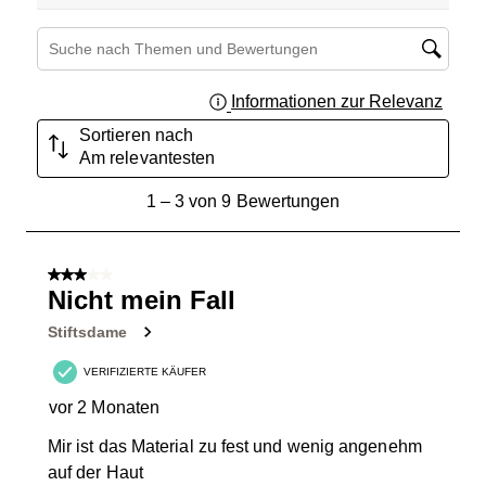
Themen und Bewertungen durchsuchen Suche nach Region
Informationen zur Relevanz
Ein Fe
Sortieren nach
Am relevantesten
1
1
–
3 von 9
Bewertungen
bis
3
von
3 von 5 Sternen.
9
Nicht mein Fall
Bewertungen.
Stiftsdame
VERIFIZIERTE KÄUFER
vor 2 Monaten
Mir ist das Material zu fest und wenig angenehm
auf der Haut