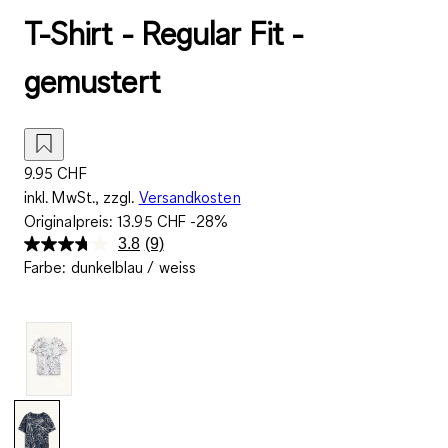
T-Shirt - Regular Fit -
gemustert
9.95 CHF
inkl. MwSt., zzgl.
Versandkosten
Originalpreis:
13.95 CHF
-28%
3.8
(9)
9
Farbe
:
dunkelblau / weiss
Bewertungen
lesen..
Link
zur
gleichen
Seite.