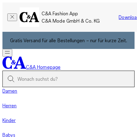
C&A Fashion App
Downloa
C&A Mode GmbH & Co. KG
Gratis Versand für alle Bestellungen – nur für kurze Zeit.
C&A Homepage
Damen
Herren
Kinder
Babys