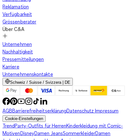
Reklamation
Verfügbarkeit
Grössenberater
Über C&A
Unternehmen
Nachhaltigkeit
Pressemitteilungen
Karriere
Unternehmenskontakte
Schweiz / Suisse / Svizzera | DE
AGB
Barrierefreiheitserklärung
Datenschutz
Impressum
Cookie-Einstellungen
Trend
Party-Outfits für Herren
Kinderkleidung mit Comic-
Motiven
Disney
Damen Jeans
Sommerkleider
Damen