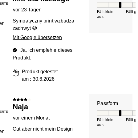
IERTE
Passform, 3 von 5, 
vor 23 Tagen
Fällt klein
Fällt g
aus
Sympatyczny print wzbudza
en
zachwyt 😃
Mit Google übersetzen
Ja, Ich empfehle dieses
Produkt.
Produkt getestet
am :
30.6.2026
4 von 5 Sternen.
Passform
Naja
IERTE
Passform, 3 von 5, 
vor einem Monat
Fällt klein
Fällt g
aus
Gut aber nicht mein Design
en