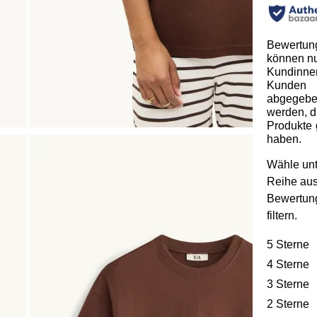
Bewertun
können n
Kundinne
Kunden
abgegeb
werden, d
Produkte 
haben.
Wähle unt
Reihe au
Bewertun
filtern.
5 Sterne
S
4 Sterne
S
3 Sterne
S
2 Sterne
S