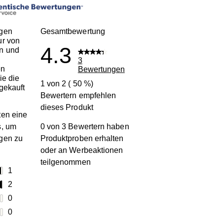
gen
Gesamtbewertung
ur von
4.3
n und
3
en
Bewertungen
ie die
1 von 2 ( 50 %)
gekauft
Bewertern empfehlen
dieses Produkt
en eine
s, um
0 von 3 Bewertern haben
gen zu
Produktproben erhalten
oder an Werbeaktionen
teilgenommen
terne
1
1 Bewertung mit 5 Sternen.
terne
2
2 Bewertungen mit 4 Sternen.
terne
0
0 Bewertungen mit 3 Sternen.
terne
0