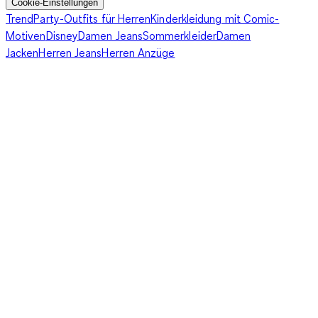
Cookie-Einstellungen
Trend
Party-Outfits für Herren
Kinderkleidung mit Comic-
Motiven
Disney
Damen Jeans
Sommerkleider
Damen
Jacken
Herren Jeans
Herren Anzüge