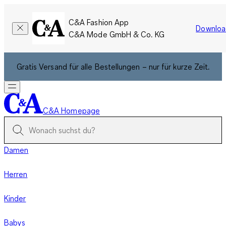
C&A Fashion App
Downloa
C&A Mode GmbH & Co. KG
Gratis Versand für alle Bestellungen – nur für kurze Zeit.
C&A Homepage
Damen
Herren
Kinder
Babys