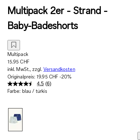
Multipack 2er - Strand -
Baby-Badeshorts
Multipack
15.95 CHF
inkl. MwSt., zzgl.
Versandkosten
Originalpreis:
19.95 CHF
-20%
4.5
(6)
6
Farbe
:
blau / türkis
Bewertungen
lesen..
Link
zur
gleichen
Seite.