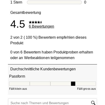
0 Bewertung
1 Stern
Sterne
0
0 Bewertung
Gesamtbewertung
4.5
6 Bewertungen
2 von 2 ( 100 %) Bewertern empfehlen dieses
Produkt
0 von 6 Bewertern haben Produktproben erhalten
oder an Werbeaktionen teilgenommen
Durchschnittliche Kundenbewertungen
Passform
Passform, 3.6666666666666665 von 5, wo 1 gleich Fällt kle
Fällt klein aus
Fällt gross aus
Themen und Bewertungen durchsuchen Suche nach Region