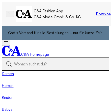
C&A Fashion App
Downloa
C&A Mode GmbH & Co. KG
Gratis Versand für alle Bestellungen – nur für kurze Zeit.
C&A Homepage
Damen
Herren
Kinder
Babys