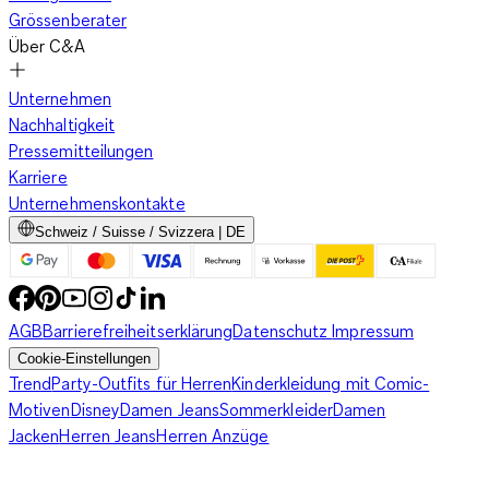
Grössenberater
Über C&A
Unternehmen
Nachhaltigkeit
Pressemitteilungen
Karriere
Unternehmenskontakte
Schweiz / Suisse / Svizzera | DE
AGB
Barrierefreiheitserklärung
Datenschutz
Impressum
Cookie-Einstellungen
Trend
Party-Outfits für Herren
Kinderkleidung mit Comic-
Motiven
Disney
Damen Jeans
Sommerkleider
Damen
Jacken
Herren Jeans
Herren Anzüge