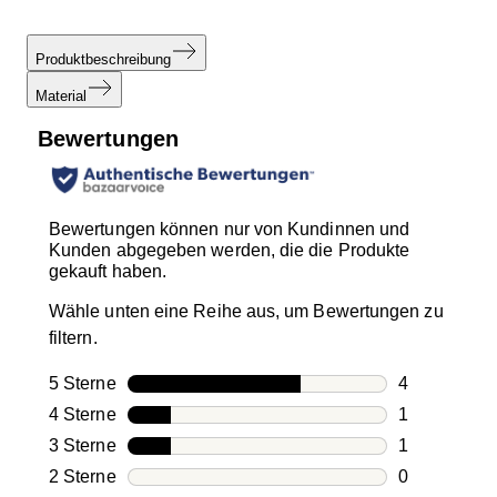
Produktbeschreibung
Material
Bewertungen
Bewertungen können nur von Kundinnen und
Kunden abgegeben werden, die die Produkte
gekauft haben.
Wähle unten eine Reihe aus, um Bewertungen zu
filtern.
5 Sterne
Sterne
4
4 Bewertung
4 Sterne
Sterne
1
1 Bewertung
3 Sterne
Sterne
1
1 Bewertung
2 Sterne
Sterne
0