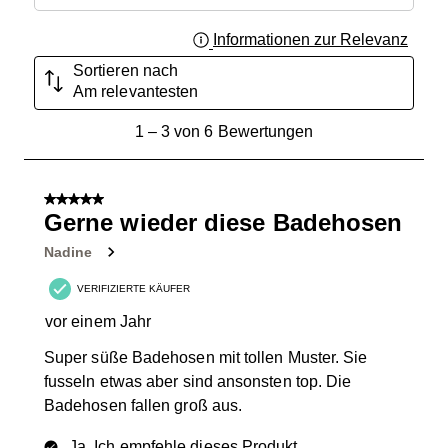
Informationen zur Relevanz
Ein Fe
Sortieren nach
Am relevantesten
1
1
–
3 von 6
Bewertungen
bis
3
von
5 von 5 Sternen.
6
Gerne wieder diese Badehosen
Bewertungen.
Nadine
VERIFIZIERTE KÄUFER
vor einem Jahr
Super süße Badehosen mit tollen Muster. Sie
fusseln etwas aber sind ansonsten top. Die
Badehosen fallen groß aus.
Ja, Ich empfehle dieses Produkt.