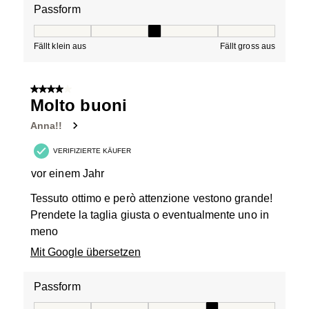
Passform
Passform, 3 von 5, wo 1 gleich Fällt klein aus ist und 5 g
Fällt klein aus
Fällt gross aus
4 von 5 Sternen.
Molto buoni
Anna!!
VERIFIZIERTE KÄUFER
vor einem Jahr
Tessuto ottimo e però attenzione vestono grande!
Prendete la taglia giusta o eventualmente uno in
meno
Mit Google übersetzen
Passform