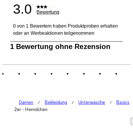
3.0
Bewertung
0 von 1 Bewertern haben Produktproben erhalten
oder an Werbeaktionen teilgenommen
1
1 Bewertung ohne Rezension
bis
0
von
1
Bewertung.
Damen
Bekleidung
Unterwäsche
Basics
2er - Hemdchen