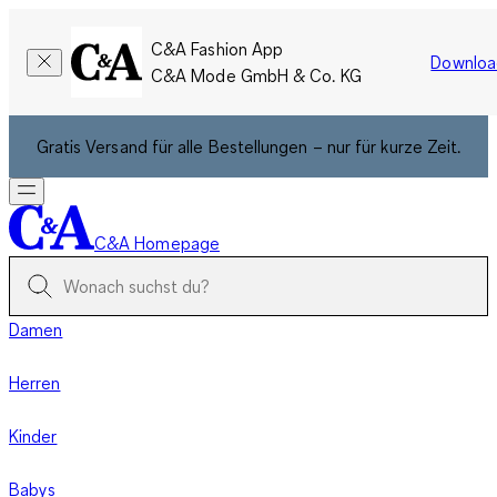
C&A Fashion App
Downloa
C&A Mode GmbH & Co. KG
Gratis Versand für alle Bestellungen – nur für kurze Zeit.
C&A Homepage
Damen
Herren
Kinder
Babys