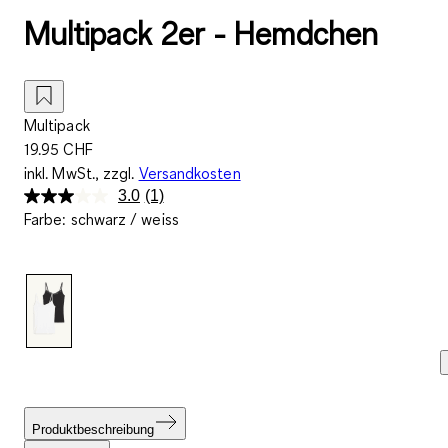
Multipack 2er - Hemdchen
Multipack
19.95 CHF
inkl. MwSt., zzgl.
Versandkosten
3.0
(1)
Bewertung
Farbe
:
schwarz / weiss
lesen.
Link
zur
gleichen
Seite.
Produktbeschreibung