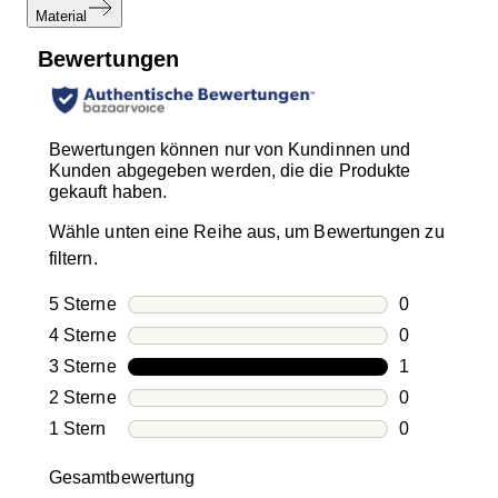
Material
Bewertungen
Bewertungen können nur von Kundinnen und
Kunden abgegeben werden, die die Produkte
gekauft haben.
Wähle unten eine Reihe aus, um Bewertungen zu
filtern.
5 Sterne
Sterne
0
0 Bewertung
4 Sterne
Sterne
0
0 Bewertung
3 Sterne
Sterne
1
1 Bewertung
2 Sterne
Sterne
0
0 Bewertung
1 Stern
Sterne
0
0 Bewertung
Gesamtbewertung