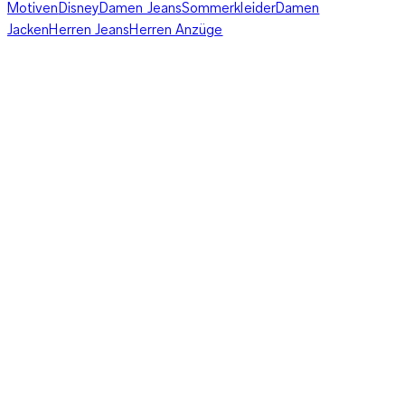
Motiven
Disney
Damen Jeans
Sommerkleider
Damen
Jacken
Herren Jeans
Herren Anzüge