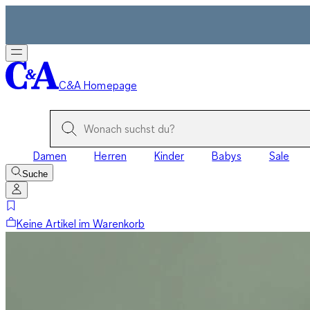
C&A Homepage
Damen
Herren
Kinder
Babys
Sale
Suche
Keine Artikel im Warenkorb