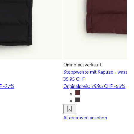
Online ausverkauft
Steppweste mit Kapuze - wasser
35.95 CHF
F
-27%
Originalpreis:
79.95 CHF
-55%
Alternativen ansehen