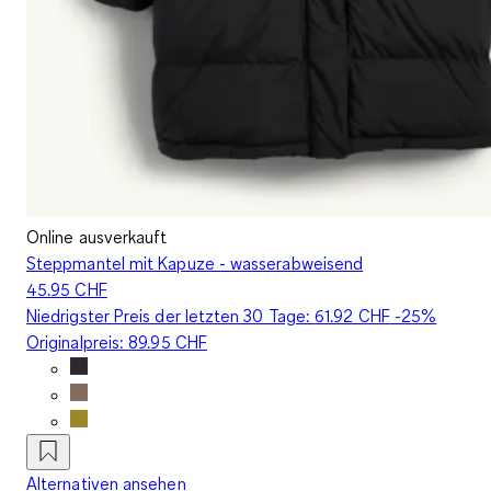
Online ausverkauft
Steppmantel mit Kapuze - wasserabweisend
45.95 CHF
Niedrigster Preis der letzten 30 Tage:
61.92 CHF
-25%
Originalpreis:
89.95 CHF
Alternativen ansehen