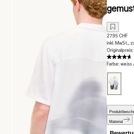
gemust
27.95 CHF
inkl. MwSt., z
Originalpreis
Farbe
:
weiss 
Produktbesch
Material
Bewertu