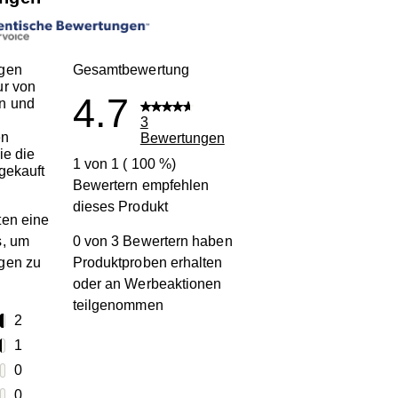
gen
Gesamtbewertung
ur von
4.7
n und
3
en
Bewertungen
ie die
1 von 1 ( 100 %)
gekauft
Bewertern empfehlen
dieses Produkt
en eine
s, um
0 von 3 Bewertern haben
gen zu
Produktproben erhalten
oder an Werbeaktionen
teilgenommen
terne
2
2 Bewertungen mit 5 Sternen.
terne
1
1 Bewertung mit 4 Sternen.
terne
0
0 Bewertungen mit 3 Sternen.
terne
0