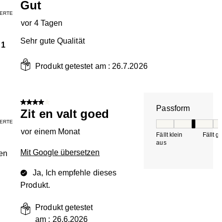
Gut
IERTE
vor 4 Tagen
Sehr gute Qualität
1
Produkt getestet am :
26.7.2026
4 von 5 Sternen.
Passform
Zit en valt goed
IERTE
Passform, 3 von 5, 
vor einem Monat
Fällt klein
Fällt g
aus
Mit Google übersetzen
en
Ja, Ich empfehle dieses
Produkt.
Produkt getestet
am :
26.6.2026