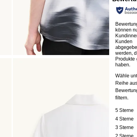
Bewertun
können n
Kundinne
Kunden
abgegeb
werden, d
Produkte 
haben.
Wähle unt
Reihe au
Bewertun
filtern.
5 Sterne
S
4 Sterne
S
3 Sterne
S
2 Sterne
S