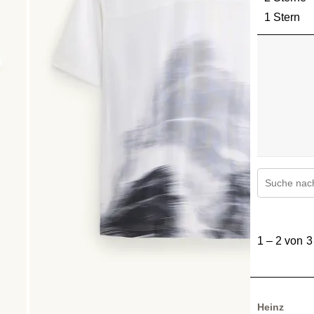
1 Stern
St
Themen und
1
bis
1
–
2 von 3
2
von
3
Bewertungen
Heinz