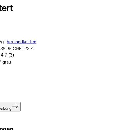
ert
zgl.
Versandkosten
:
35.95 CHF
-22%
4.7
(3)
3
/ grau
Bewertungen
lesen..
Link
zur
gleichen
Seite.
reibung
ngen