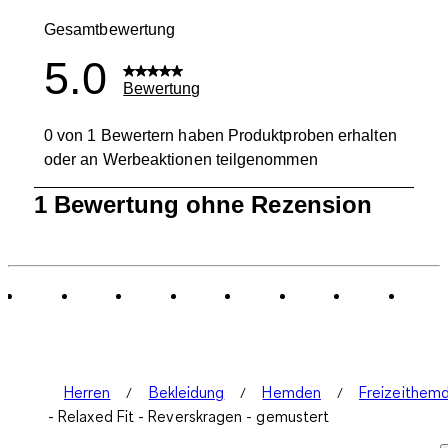
0 Bewertung
Gesamtbewertung
5.0
Bewertung
0 von 1 Bewertern haben Produktproben erhalten
oder an Werbeaktionen teilgenommen
1
1 Bewertung ohne Rezension
bis
0
von
1
Bewertung.
Herren
Bekleidung
Hemden
Freizeithem
- Relaxed Fit - Reverskragen - gemustert