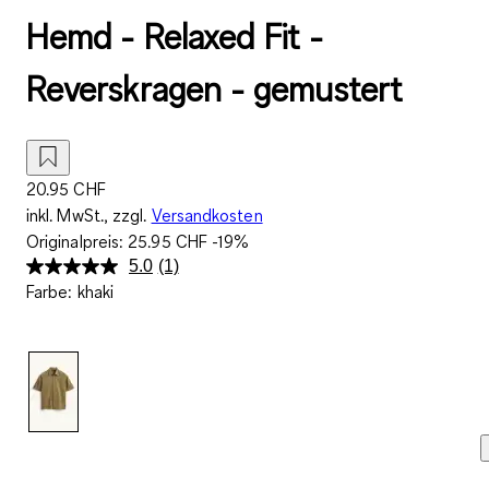
Hemd - Relaxed Fit -
Reverskragen - gemustert
20.95 CHF
inkl. MwSt., zzgl.
Versandkosten
Originalpreis:
25.95 CHF
-19%
5.0
(1)
Bewertung
Farbe
:
khaki
lesen.
Link
zur
gleichen
Seite.