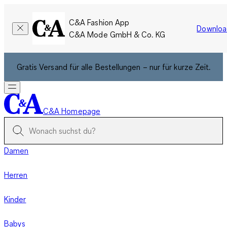
C&A Fashion App
Downloa
C&A Mode GmbH & Co. KG
Gratis Versand für alle Bestellungen – nur für kurze Zeit.
C&A Homepage
Damen
Herren
Kinder
Babys