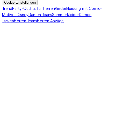
Cookie-Einstellungen
Trend
Party-Outfits für Herren
Kinderkleidung mit Comic-
Motiven
Disney
Damen Jeans
Sommerkleider
Damen
Jacken
Herren Jeans
Herren Anzüge