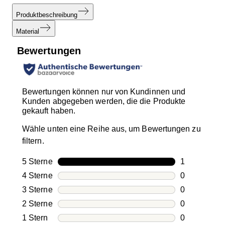
Produktbeschreibung
Material
Bewertungen
Bewertungen können nur von Kundinnen und
Kunden abgegeben werden, die die Produkte
gekauft haben.
Wähle unten eine Reihe aus, um Bewertungen zu
filtern.
5 Sterne
Sterne
1
1 Bewertung
4 Sterne
Sterne
0
0 Bewertung
3 Sterne
Sterne
0
0 Bewertung
2 Sterne
Sterne
0
0 Bewertung
1 Stern
Sterne
0