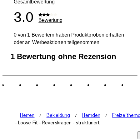
Gesamtbewertung
3.0
Bewertung
0 von 1 Bewertern haben Produktproben erhalten
oder an Werbeaktionen teilgenommen
1
1 Bewertung ohne Rezension
bis
0
von
1
Bewertung.
Herren
Bekleidung
Hemden
Freizeithem
- Loose Fit - Reverskragen - strukturiert