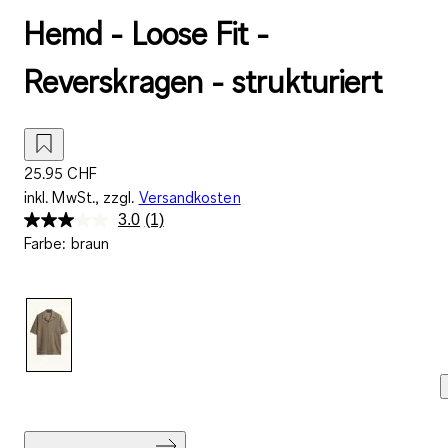
Hemd - Loose Fit -
Reverskragen - strukturiert
25.95 CHF
inkl. MwSt., zzgl.
Versandkosten
3.0
(1)
Bewertung
Farbe
:
braun
lesen.
Link
zur
gleichen
Seite.