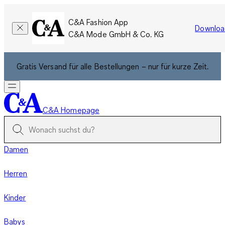
C&A Fashion App
Downloa
C&A Mode GmbH & Co. KG
Gratis Versand für alle Bestellungen – nur für kurze Zeit.
C&A Homepage
Damen
Herren
Kinder
Babys