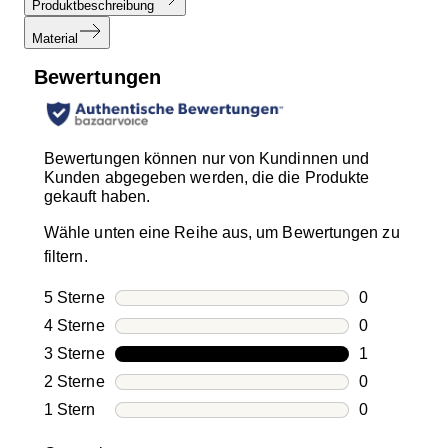
Produktbeschreibung
Material
Bewertungen
Bewertungen können nur von Kundinnen und
Kunden abgegeben werden, die die Produkte
gekauft haben.
Wähle unten eine Reihe aus, um Bewertungen zu
filtern.
5 Sterne
Sterne
0
0 Bewertung
4 Sterne
Sterne
0
0 Bewertung
3 Sterne
Sterne
1
1 Bewertung
2 Sterne
Sterne
0
0 Bewertung
1 Stern
Sterne
0
0 Bewertung