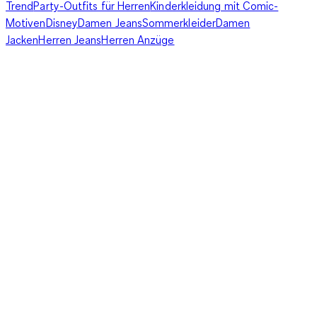
Trend
Party-Outfits für Herren
Kinderkleidung mit Comic-
Motiven
Disney
Damen Jeans
Sommerkleider
Damen
Jacken
Herren Jeans
Herren Anzüge