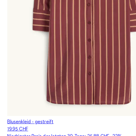
Blusenkleid - gestreift
19.95 CHF
Niedrigster Preis der letzten 30 Tage:
25.88 CHF
-22%