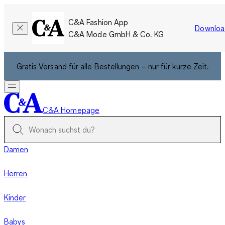
C&A Fashion App
Downloa
C&A Mode GmbH & Co. KG
Gratis Versand für alle Bestellungen – nur für kurze Zeit.
C&A Homepage
Damen
Herren
Kinder
Babys