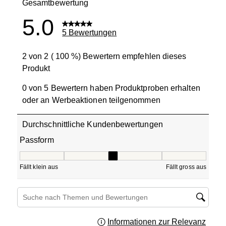
Gesamtbewertung
5.0
5 Bewertungen
2 von 2 ( 100 %) Bewertern empfehlen dieses
Produkt
0 von 5 Bewertern haben Produktproben erhalten
oder an Werbeaktionen teilgenommen
Durchschnittliche Kundenbewertungen
Passform
Passform, 3 von 5, wo 1 gleich Fällt klein aus ist und 5 gle
Fällt klein aus
Fällt gross aus
Themen und Bewertungen durchsuchen Suche nach Region
Informationen zur Relevanz
Ein Fe