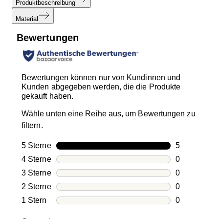
Produktbeschreibung
Material
Bewertungen
Bewertungen können nur von Kundinnen und
Kunden abgegeben werden, die die Produkte
gekauft haben.
Wähle unten eine Reihe aus, um Bewertungen zu
filtern.
5 Sterne
Sterne
5
5 Bewertung
4 Sterne
Sterne
0
0 Bewertung
3 Sterne
Sterne
0
0 Bewertung
2 Sterne
Sterne
0
0 Bewertung
1 Stern
Sterne
0
0 Bewertung