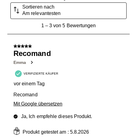
Sortieren nach
Am relevantesten
1
1
–
3 von 5
Bewertungen
bis
3
von
5 von 5 Sternen.
5
Recomand
Bewertungen.
Emma
VERIFIZIERTE KÄUFER
vor einem Tag
Recomand
Mit Google übersetzen
Ja, Ich empfehle dieses Produkt.
Produkt getestet am :
5.8.2026