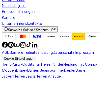
Nachhaltigkeit
Pressemitteilungen
Karriere
Unternehmenskontakte
Schweiz / Suisse / Svizzera | DE
AGB
Barrierefreiheitserklärung
Datenschutz
Impressum
Cookie-Einstellungen
Trend
Party-Outfits für Herren
Kinderkleidung mit Comic-
Motiven
Disney
Damen Jeans
Sommerkleider
Damen
Jacken
Herren Jeans
Herren Anzüge