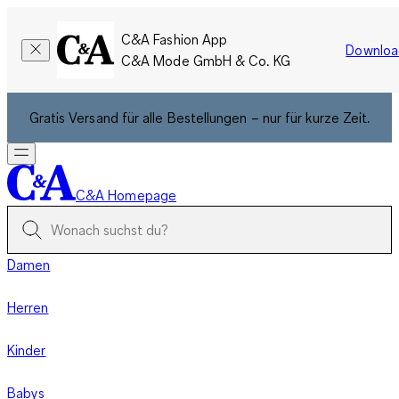
C&A Fashion App
Downloa
C&A Mode GmbH & Co. KG
Gratis Versand für alle Bestellungen – nur für kurze Zeit.
C&A Homepage
Damen
Herren
Kinder
Babys