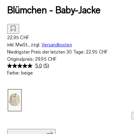
Blümchen - Baby-Jacke
22.95 CHF
inkl. MwSt., zzgl.
Versandkosten
Niedrigster Preis der letzten 30 Tage:
22.95 CHF
Originalpreis:
29.95 CHF
5.0
(5)
5
Farbe
:
beige
Bewertungen
lesen..
Link
zur
gleichen
Seite.