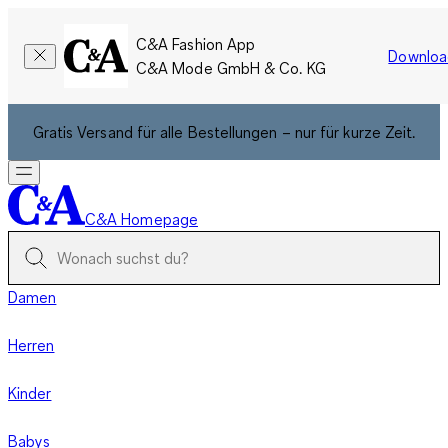
C&A Fashion App
Downloa
C&A Mode GmbH & Co. KG
Gratis Versand für alle Bestellungen – nur für kurze Zeit.
C&A Homepage
Damen
Herren
Kinder
Babys