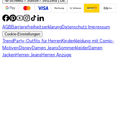
Schweiz / Suisse / Svizzera | DE
AGB
Barrierefreiheitserklärung
Datenschutz
Impressum
Cookie-Einstellungen
Trend
Party-Outfits für Herren
Kinderkleidung mit Comic-
Motiven
Disney
Damen Jeans
Sommerkleider
Damen
Jacken
Herren Jeans
Herren Anzüge