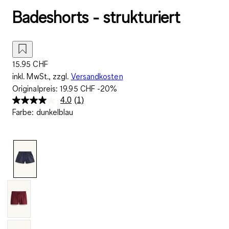
Badeshorts - strukturiert
15.95 CHF
inkl. MwSt., zzgl.
Versandkosten
Originalpreis:
19.95 CHF
-20%
4.0
(1)
Bewertung
Farbe
:
dunkelblau
lesen.
Link
zur
gleichen
Seite.