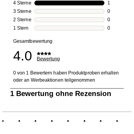
0 Bewertung
4 Sterne
Sterne
1
1 Bewertung
3 Sterne
Sterne
0
0 Bewertung
2 Sterne
Sterne
0
0 Bewertung
1 Stern
Sterne
0
0 Bewertung
Gesamtbewertung
4.0
Bewertung
0 von 1 Bewertern haben Produktproben erhalten
oder an Werbeaktionen teilgenommen
1
1 Bewertung ohne Rezension
bis
0
von
1
Bewertung.