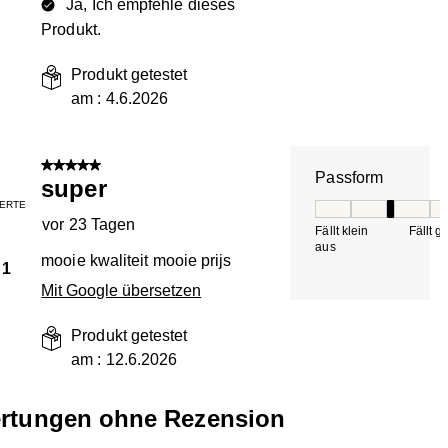
Ja, Ich empfehle dieses
Produkt.
Produkt getestet
am :
4.6.2026
5 von 5 Sternen.
Passform
super
IERTE
Passform, 3 von 5, 
vor 23 Tagen
Fällt klein
Fällt g
aus
mooie kwaliteit mooie prijs
1
Mit Google übersetzen
Produkt getestet
am :
12.6.2026
rtungen ohne Rezension