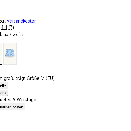
zgl.
Versandkosten
4.4
(7)
7
blau / weiss
Bewertungen
lesen..
Link
zur
gleichen
Seite.
m groß, trägt Größe M (EU)
elle
orb
tuell 4-6 Werktage
barkeit prüfen