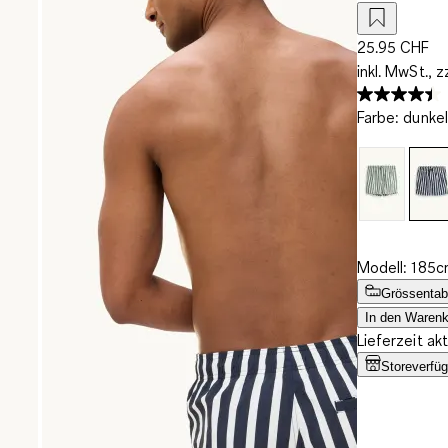
25.95 CHF
inkl. MwSt., z
Farbe
:
dunkel
Modell: 185c
Grössentab
In den Warenk
Lieferzeit ak
Storeverfüg