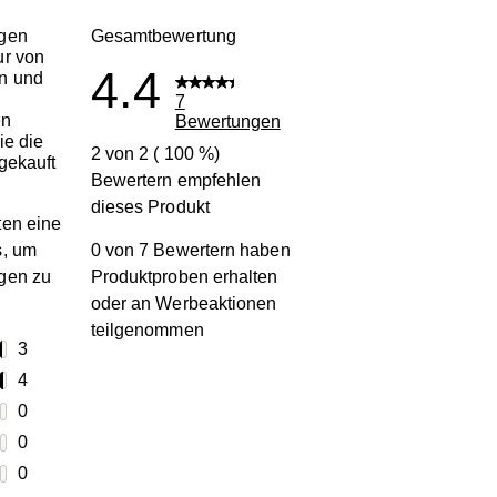
gen
Gesamtbewertung
ur von
4.4
n und
7
en
Bewertungen
ie die
2 von 2 ( 100 %)
gekauft
Bewertern empfehlen
dieses Produkt
en eine
s, um
0 von 7 Bewertern haben
gen zu
Produktproben erhalten
oder an Werbeaktionen
teilgenommen
terne
3
3 Bewertungen mit 5 Sternen.
terne
4
4 Bewertungen mit 4 Sternen.
terne
0
0 Bewertungen mit 3 Sternen.
terne
0
0 Bewertungen mit 2 Sternen.
erne
0