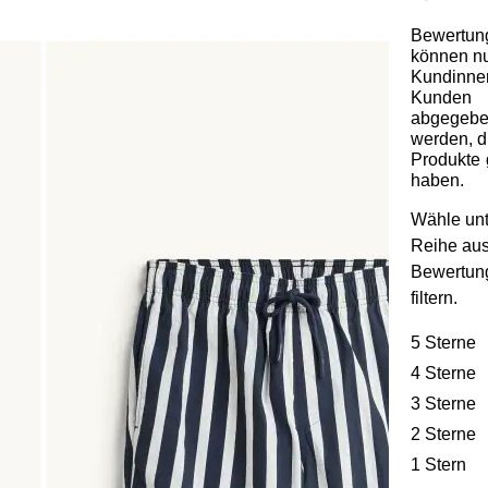
Bewertun
können n
Kundinne
Kunden
abgegeb
werden, d
Produkte 
haben.
Wähle unt
Reihe au
Bewertun
filtern.
5 Sterne
S
4 Sterne
S
3 Sterne
S
2 Sterne
S
1 Stern
St