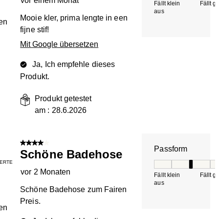
vor einem Monat
Fällt klein
Fällt g
aus
Mooie kler, prima lengte in een
en
fijne stif!
Mit Google übersetzen
Ja, Ich empfehle dieses
Produkt.
Produkt getestet
am :
28.6.2026
4 von 5 Sternen.
Passform
Schöne Badehose
IERTE
Passform, 3 von 5, 
vor 2 Monaten
Fällt klein
Fällt g
aus
Schöne Badehose zum Fairen
Preis.
en