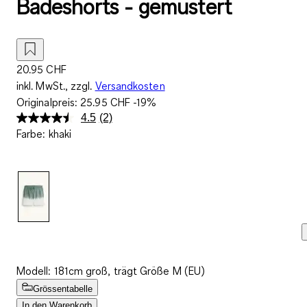
Badeshorts - gemustert
20.95 CHF
inkl. MwSt., zzgl.
Versandkosten
Originalpreis:
25.95 CHF
-19%
4.5
(2)
2
Farbe
:
khaki
Bewertungen
lesen..
Link
zur
gleichen
Seite.
Modell: 181cm groß, trägt Größe M (EU)
Grössentabelle
In den Warenkorb