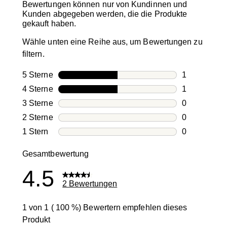
Bewertungen können nur von Kundinnen und
Kunden abgegeben werden, die die Produkte
gekauft haben.
Wähle unten eine Reihe aus, um Bewertungen zu
filtern.
5 Sterne
Sterne
1
1 Bewertung
4 Sterne
Sterne
1
1 Bewertung
3 Sterne
Sterne
0
0 Bewertung
2 Sterne
Sterne
0
0 Bewertung
1 Stern
Sterne
0
0 Bewertung
Gesamtbewertung
4.5
2 Bewertungen
1 von 1 ( 100 %) Bewertern empfehlen dieses
Produkt