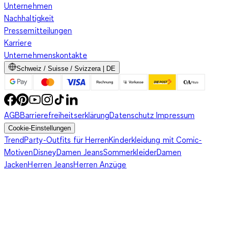
Unternehmen
Nachhaltigkeit
Pressemitteilungen
Karriere
Unternehmenskontakte
Schweiz / Suisse / Svizzera | DE
AGB
Barrierefreiheitserklärung
Datenschutz
Impressum
Cookie-Einstellungen
Trend
Party-Outfits für Herren
Kinderkleidung mit Comic-
Motiven
Disney
Damen Jeans
Sommerkleider
Damen
Jacken
Herren Jeans
Herren Anzüge