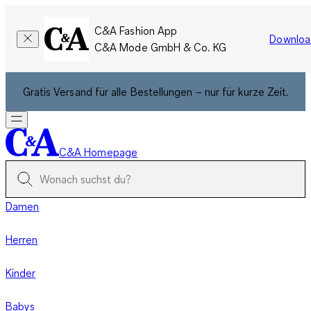
C&A Fashion App
Downloa
C&A Mode GmbH & Co. KG
Gratis Versand für alle Bestellungen – nur für kurze Zeit.
C&A Homepage
Damen
Herren
Kinder
Babys