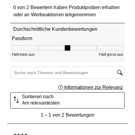
0 von 2 Bewertern haben Produktproben erhalten
oder an Werbeaktionen teilgenommen
Durchschnittliche Kundenbewertungen
Passform
Passform, 3 von 5, wo 1 gleich Fällt klein aus ist und 5 gle
Fällt klein aus
Fällt gross aus
Themen und Bewertungen durchsuchen Suche nach Region
Informationen zur Relevanz
Ein Fe
Sortieren nach
Am relevantesten
1
1
–
1 von 2
Bewertungen
bis
1
von