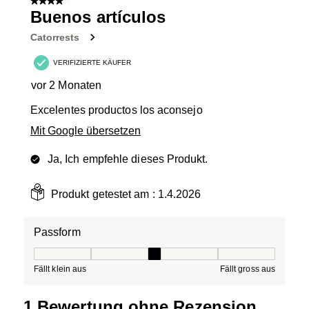
4 von 5 Sternen.
2
Buenos artículos
Bewertungen.
Catorrests
VERIFIZIERTE KÄUFER
vor 2 Monaten
Excelentes productos los aconsejo
Mit Google übersetzen
Ja, Ich empfehle dieses Produkt.
Produkt getestet am :
1.4.2026
Passform
Passform, 3 von 5, wo 1 gleich Fällt klein aus ist und 5 g
Fällt klein aus
Fällt gross aus
1 Bewertung ohne Rezension