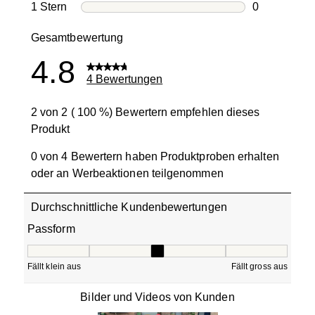
0 Bewertung
1 Stern
Sterne
0
0 Bewertung
Gesamtbewertung
4.8
4 Bewertungen
2 von 2 ( 100 %) Bewertern empfehlen dieses
Produkt
0 von 4 Bewertern haben Produktproben erhalten
oder an Werbeaktionen teilgenommen
Durchschnittliche Kundenbewertungen
Passform
Passform, 3 von 5, wo 1 gleich Fällt klein aus ist und 5 gle
Fällt klein aus
Fällt gross aus
Bilder und Videos von Kunden