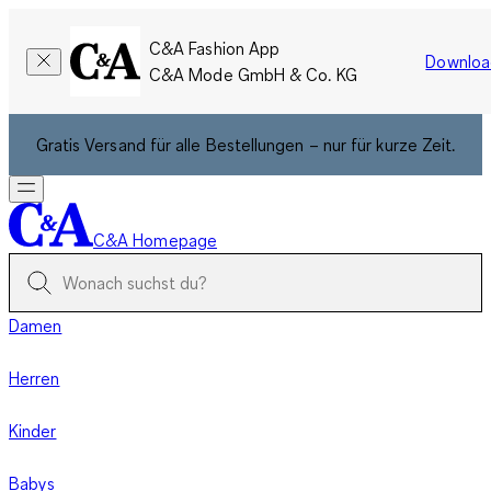
C&A Fashion App
Downloa
C&A Mode GmbH & Co. KG
Gratis Versand für alle Bestellungen – nur für kurze Zeit.
C&A Homepage
Damen
Herren
Kinder
Babys