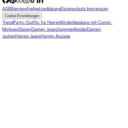
AGB
Barrierefreiheitserklärung
Datenschutz
Impressum
Cookie-Einstellungen
Trend
Party-Outfits für Herren
Kinderkleidung mit Comic-
Motiven
Disney
Damen Jeans
Sommerkleider
Damen
Jacken
Herren Jeans
Herren Anzüge