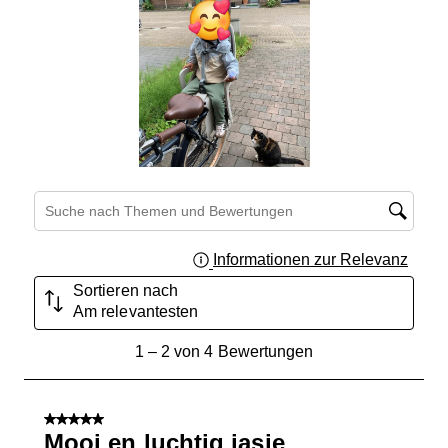
Themen und Bewertungen durchsuchen Suche nach Region
Informationen zur Relevanz
Ein Fe
Sortieren nach
Am relevantesten
1
1
–
2 von 4
Bewertungen
bis
2
von
5 von 5 Sternen.
4
Mooi en luchtig jasje