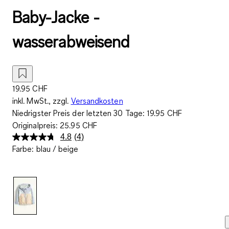
Baby-Jacke -
wasserabweisend
19.95 CHF
inkl. MwSt., zzgl.
Versandkosten
Niedrigster Preis der letzten 30 Tage:
19.95 CHF
Originalpreis:
25.95 CHF
4.8
(4)
4
Farbe
:
blau / beige
Bewertungen
lesen..
Link
zur
gleichen
Seite.