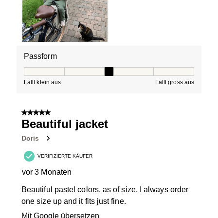
Passform
Passform, 3 von 5, wo 1 gleich Fällt klein aus ist und 5 g
Fällt klein aus
Fällt gross aus
5 von 5 Sternen.
Beautiful jacket
Doris
VERIFIZIERTE KÄUFER
vor 3 Monaten
Beautiful pastel colors, as of size, I always order
one size up and it fits just fine.
Mit Google übersetzen