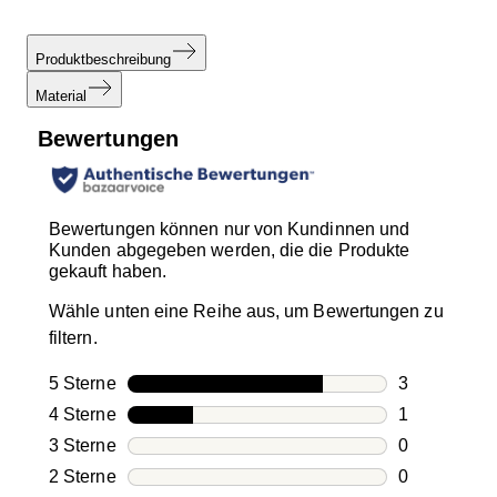
Produktbeschreibung
Material
Bewertungen
Bewertungen können nur von Kundinnen und
Kunden abgegeben werden, die die Produkte
gekauft haben.
Wähle unten eine Reihe aus, um Bewertungen zu
filtern.
5 Sterne
Sterne
3
3 Bewertung
4 Sterne
Sterne
1
1 Bewertung
3 Sterne
Sterne
0
0 Bewertung
2 Sterne
Sterne
0