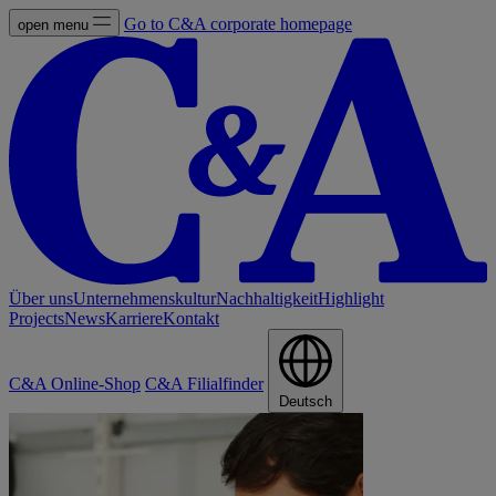
Go to C&A corporate homepage
open menu
Über uns
Unternehmenskultur
Nachhaltigkeit
Highlight
Projects
News
Karriere
Kontakt
C&A Online-Shop
C&A Filialfinder
Deutsch