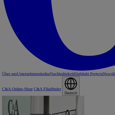
Über uns
Unternehmenskultur
Nachhaltigkeit
Highlight Projects
News
K
C&A Online-Shop
C&A Filialfinder
Deutsch