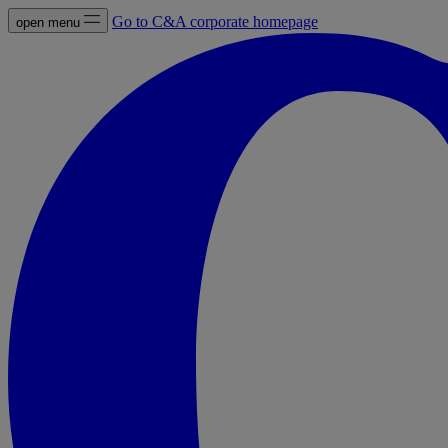
Go to C&A corporate homepage
open menu