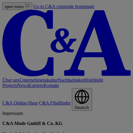
Go to C&A corporate homepage
open menu
Über uns
Unternehmenskultur
Nachhaltigkeit
Highlight
Projects
News
Karriere
Kontakt
C&A Online-Shop
C&A Filialfinder
Deutsch
Impressum
C&A Mode GmbH & Co. KG