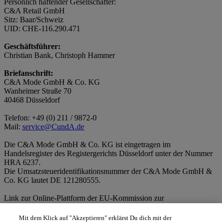
Persönlich haftender Gesellschafter:
C&A Retail GmbH
Sitz: Baar/Schweiz
UID: CHE-116.290.471
Geschäftsführer:
Christian Bank
, Christoph Hammer
Briefanschrift:
C&A Mode GmbH & Co. KG
Wanheimer Straße 70
40468 Düsseldorf
Telefon: +49 (0) 211 / 9872-0
Mail:
service@CundA.de
Die C&A Mode GmbH & Co. KG ist eingetragen im
Handelsregister des Registergerichts Düsseldorf unter der Nummer
HRA 6237.
Die Umsatzsteueridentifikationsnummer der C&A Mode GmbH &
Co. KG lautet DE 121280555.
Link zur Online-Plattform der EU-Kommission zur
außergerichtlichen Online-Streitbeilegung (sog. OS-Plattform):
ec.europa.eu/consumers/odr/
Mit dem Klick auf "Akzeptieren" erklärst Du dich mit der