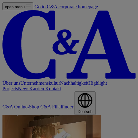
Go to C&A corporate homepage
open menu
Über uns
Unternehmenskultur
Nachhaltigkeit
Highlight
Projects
News
Karriere
Kontakt
C&A Online-Shop
C&A Filialfinder
Deutsch