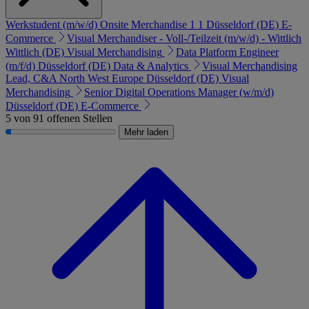
Werkstudent (m/w/d) Onsite Merchandise 1 1
Düsseldorf (DE)
E-
Commerce
Visual Merchandiser - Voll-/Teilzeit (m/w/d) - Wittlich
Wittlich (DE)
Visual Merchandising
Data Platform Engineer
(m/f/d)
Düsseldorf (DE)
Data & Analytics
Visual Merchandising
Lead, C&A North West Europe
Düsseldorf (DE)
Visual
Merchandising
Senior Digital Operations Manager (w/m/d)
Düsseldorf (DE)
E-Commerce
5 von 91 offenen Stellen
Mehr laden