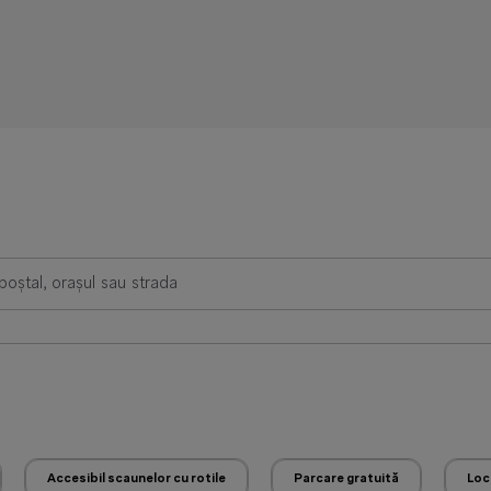
Accesibil scaunelor cu rotile
Parcare gratuită
Loc