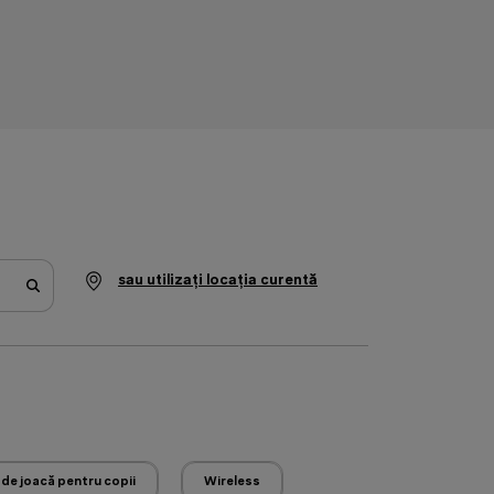
sau utilizați locația curentă
 de joacă pentru copii
Wireless