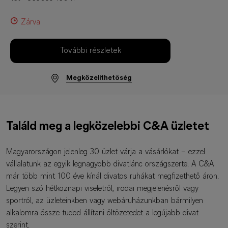
Zárva
További részletek
Megközelíthetőség
Találd meg a legközelebbi C&A üzletet
Magyarországon jelenleg 30 üzlet várja a vásárlókat – ezzel
vállalatunk az egyik legnagyobb divatlánc országszerte. A C&A
már több mint 100 éve kínál divatos ruhákat megfizethető áron.
Legyen szó hétköznapi viseletről, irodai megjelenésről vagy
sportról, az üzleteinkben vagy webáruházunkban bármilyen
alkalomra össze tudod állítani öltözetedet a legújabb divat
szerint.