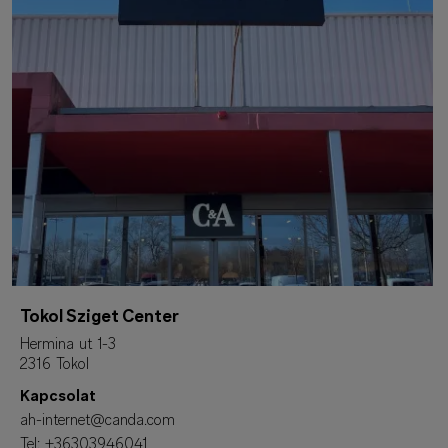
Tokol Sziget Center
Hermina ut 1-3
2316 Tokol
Kapcsolat
ah-internet@canda.com
Tel:
+36303946041