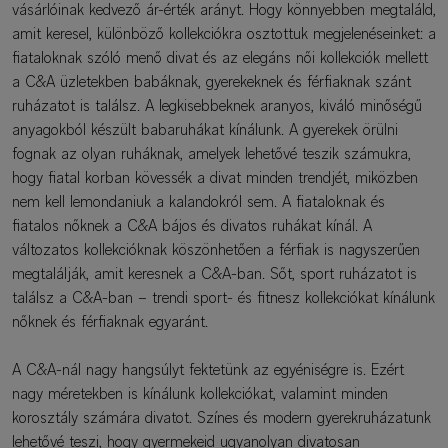
vásárlóinak kedvező ár-érték arányt. Hogy könnyebben megtaláld,
amit keresel, különböző kollekciókra osztottuk megjelenéseinket: a
fiataloknak szóló menő divat és az elegáns női kollekciók mellett
a C&A üzletekben babáknak, gyerekeknek és férfiaknak szánt
ruházatot is találsz. A legkisebbeknek aranyos, kiváló minőségű
anyagokból készült babaruhákat kínálunk. A gyerekek örülni
fognak az olyan ruháknak, amelyek lehetővé teszik számukra,
hogy fiatal korban kövessék a divat minden trendjét, miközben
nem kell lemondaniuk a kalandokról sem. A fiataloknak és
fiatalos nőknek a C&A bájos és divatos ruhákat kínál. A
változatos kollekcióknak köszönhetően a férfiak is nagyszerűen
megtalálják, amit keresnek a C&A-ban. Sőt, sport ruházatot is
találsz a C&A-ban – trendi sport- és fitnesz kollekciókat kínálunk
nőknek és férfiaknak egyaránt.
A C&A-nál nagy hangsúlyt fektetünk az egyéniségre is. Ezért
nagy méretekben is kínálunk kollekciókat, valamint minden
korosztály számára divatot. Színes és modern gyerekruházatunk
lehetővé teszi, hogy gyermekeid ugyanolyan divatosan