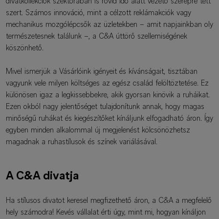
divatkollekciók szektorában is rövid idő alatt vezető szerepre tett
szert. Számos innováció, mint a célzott reklámakciók vagy
mechanikus mozgólépcsők az üzletekben – amit napjainkban oly
természetesnek találunk –, a C&A úttörő szellemiségének
köszönhető.
Mivel ismerjük a Vásárlóink igényeit és kívánságait, tisztában
vagyunk vele milyen költséges az egész család felöltöztetése. Ez
különösen igaz a legkissebbekre, akik gyorsan kinövik a ruháikat.
Ezen okból nagy jelentőséget tulajdonítunk annak, hogy magas
minőségű ruhákat és kiegészítőket kínáljunk elfogadható áron. Így
egyben minden alkalommal új megjelenést kölcsönözhetsz
magadnak a ruhastílusok és színek variálásával.
A C&A divatja
Ha stílusos divatot keresel megfizethető áron, a C&A a megfelelő
hely számodra! Kevés vállalat érti úgy, mint mi, hogyan kínáljon