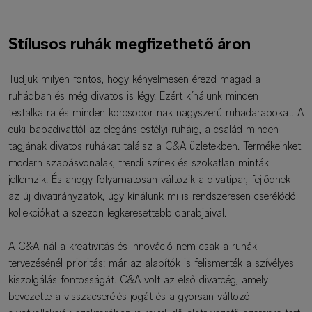
Stílusos ruhák megfizethető áron
Tudjuk milyen fontos, hogy kényelmesen érezd magad a
ruhádban és még divatos is légy. Ezért kínálunk minden
testalkatra és minden korcsoportnak nagyszerű ruhadarabokat. A
cuki babadivattól az elegáns estélyi ruháig, a család minden
tagjának divatos ruhákat találsz a C&A üzletekben. Termékeinket
modern szabásvonalak, trendi színek és szokatlan minták
jellemzik. És ahogy folyamatosan változik a divatipar, fejlődnek
az új divatirányzatok, úgy kínálunk mi is rendszeresen cserélődő
kollekciókat a szezon legkeresettebb darabjaival.
A C&A-nál a kreativitás és innováció nem csak a ruhák
tervezésénél prioritás: már az alapítók is felismerték a szívélyes
kiszolgálás fontosságát. C&A volt az első divatcég, amely
bevezette a visszacserélés jogát és a gyorsan változó