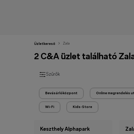
Zala
Üzletkereső
2 C&A üzlet található Zal
Szűrők
Bevásárlóközpont
Online megrendelés u
Wi-Fi
Kids-Store
Keszthely Alphapark
Zal