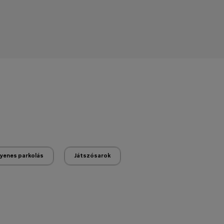
gyenes parkolás
Játszósarok