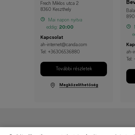
Bev
Frech Miklos utca 2
8360 Keszthely
Bala
890
Mai napon nyitva
eddig:
20:00
M
e
Kapcsolat
ah-internet@canda.com
Kap
Tel:
+36306536880
ah-
Tel:
További részletek
Megközelíthetőség