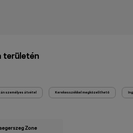
a területén
tán személyes átvétel
Kerekesszékkel megközelíthető
In
aegerszeg Zone