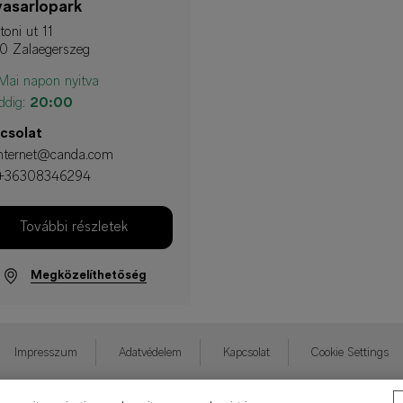
asarlopark
toni ut 11
0 Zalaegerszeg
ai napon nyitva
ddig:
20:00
csolat
internet@canda.com
+36308346294
További részletek
Megközelíthetőség
Impresszum
Adatvédelem
Kapcsolat
Cookie Settings