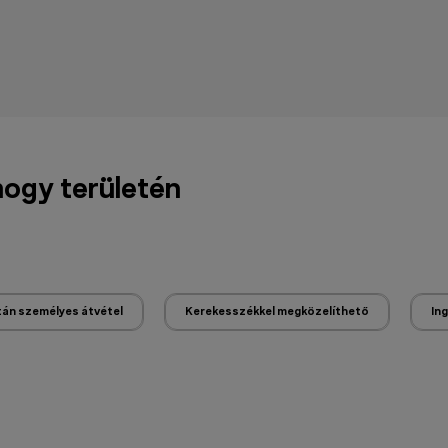
mogy területén
tán személyes átvétel
Kerekesszékkel megközelíthető
In