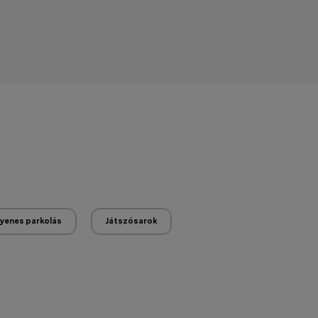
gyenes parkolás
Játszósarok