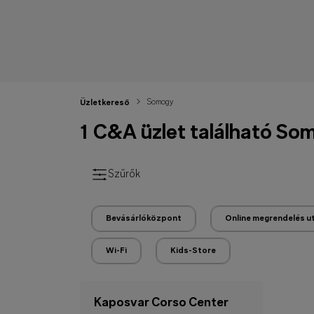
Somogy
Üzletkereső
1 C&A üzlet található So
Szűrők
Bevásárlóközpont
Online megrendelés u
Wi-Fi
Kids-Store
Kaposvar Corso Center