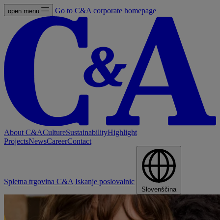
Go to C&A corporate homepage
open menu
About C&A
Culture
Sustainability
Highlight
Projects
News
Career
Contact
Spletna trgovina C&A
Iskanje poslovalnic
Slovenščina