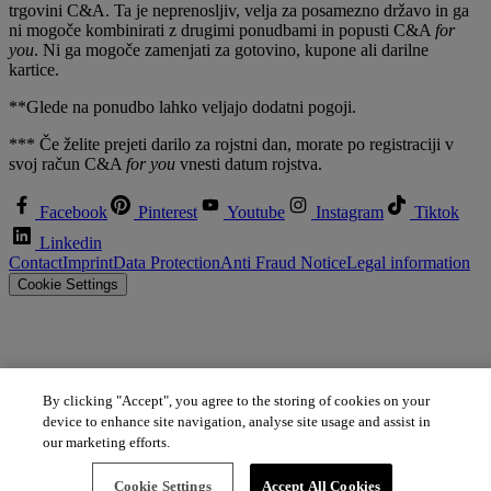
trgovini C&A. Ta je neprenosljiv, velja za posamezno državo in ga
ni mogoče kombinirati z drugimi ponudbami in popusti C&A
for
you
. Ni ga mogoče zamenjati za gotovino, kupone ali darilne
kartice.
**Glede na ponudbo lahko veljajo dodatni pogoji.
*** Če želite prejeti darilo za rojstni dan, morate po registraciji v
svoj račun C&A
for you
vnesti datum rojstva.
Facebook
Pinterest
Youtube
Instagram
Tiktok
Linkedin
Contact
Imprint
Data Protection
Anti Fraud Notice
Legal information
Cookie Settings
By clicking "Accept", you agree to the storing of cookies on your
device to enhance site navigation, analyse site usage and assist in
our marketing efforts.
Cookie Settings
Accept All Cookies