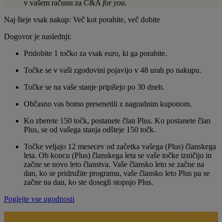
v vašem računu za C&A
for you
. ​
Naj šteje vsak nakup: Več kot porabite, več dobite
Dogovor je naslednji:
Pridobite 1 točko za vsak euro, ki ga porabite.
Točke se v vaši zgodovini pojavijo v 48 urah po nakupu.
Točke se na vaše stanje pripišejo po 30 dneh.
Občasno vas bomo presenetili z nagradnim kuponom.
Ko zberete 150 točk, postanete član Plus. Ko postanete član
Plus, se od vašega stanja odšteje 150 točk.
Točke veljajo 12 mesecev od začetka vašega (Plus) članskega
leta. Ob koncu (Plus) članskega leta se vaše točke izničijo in
začne se novo leto članstva. Vaše člansko leto se začne na
dan, ko se pridružite programu, vaše člansko leto Plus pa se
začne na dan, ko ste dosegli stopnjo Plus.
Poglejte vse ugodnosti