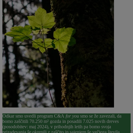
Odkar smo uvedli program C&A
for you
smo se že zavezali, da
bomo zaščitili 70.250 m² gozda in posadili 7.025 novih dreves
(posodobitev: maj 2024), v prihodnjih letih pa bomo svoja
prizadevanja še okrepili z zaščito in sajenjem še večjega števila