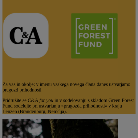
Za vas in okolje: v imenu vsakega novega člana danes ustvarjamo
pragozd prihodnosti
Pridružite se C&A
for you
in v sodelovanju s skladom Green Forest
Fund sodelujte pri ustvarjanju »pragozda prihodnosti« v kraju
Lenzen (Brandenburg, Nemčija).