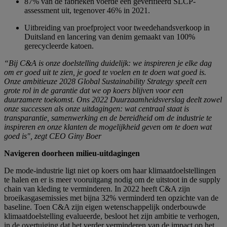
87% van de fabrieken voerde een geverifieerd SLCP-
assessment uit, tegenover 46% in 2021.
Uitbreiding van proefproject voor tweedehandsverkoop in
Duitsland en lancering van denim gemaakt van 100%
gerecycleerde katoen.
“Bij C&A is onze doelstelling duidelijk: we inspireren je elke dag
om er goed uit te zien, je goed te voelen en te doen wat goed is.
Onze ambitieuze 2028 Global Sustainability Strategy speelt een
grote rol in de garantie dat we op koers blijven voor een
duurzamere toekomst. Ons 2022 Duurzaamheidsverslag deelt zowel
onze successen als onze uitdagingen: wat centraal staat is
transparantie, samenwerking en de bereidheid om de industrie te
inspireren en onze klanten de mogelijkheid geven om te doen wat
goed is", zegt CEO Giny Boer
Navigeren doorheen milieu-uitdagingen
De mode-industrie ligt niet op koers om haar klimaatdoelstellingen
te halen en er is meer vooruitgang nodig om de uitstoot in de supply
chain van kleding te verminderen. In 2022 heeft C&A zijn
broeikasgasemissies met bijna 32% verminderd ten opzichte van de
baseline. Toen C&A zijn eigen wetenschappelijk onderbouwde
klimaatdoelstelling evalueerde, besloot het zijn ambitie te verhogen,
in de overtuiging dat het verder verminderen van de impact op het