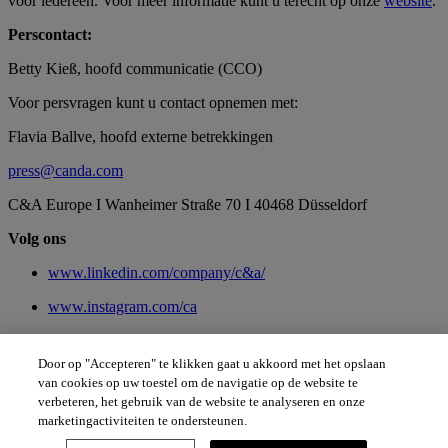
voor iedereen. Voor meer informatie kunt u terecht op onze
website
.
Perscontact:
Betty Kieß, hoofd communicatie (CCO)
Voor persvragen kunt u contact opnemen met:
Flavia Ballve, hoofd externe betrekkingen
press@canda.com
C&A Europe I Wanheimer Straße 70 I 40468 Düsseldorf
Volg ons
www.linkedin.com/company/c&a/
www.instagram.com/ca
www.facebook.com/ca
Door op "Accepteren" te klikken gaat u akkoord met het opslaan
van cookies op uw toestel om de navigatie op de website te
Facebook
Pinterest
Youtube
Instagram
Tiktok
verbeteren, het gebruik van de website te analyseren en onze
Linkedin
marketingactiviteiten te ondersteunen.
Contact
Imprint
Data Protection
Anti Fraud Notice
Legal information