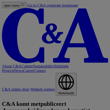
Go to C&A corporate homepage
open menu
About C&A
Culture
Sustainability
Highlight
Projects
News
Career
Contact
C&A online shop
Winkels zoeken
Nederlands
C&A komt metpubliceert