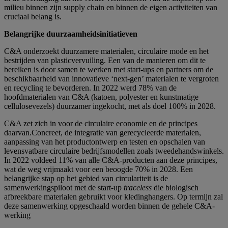
milieu binnen zijn supply chain en binnen de eigen activiteiten van
cruciaal belang is.
Belangrijke duurzaamheidsinitiatieven
C&A onderzoekt duurzamere materialen, circulaire mode en het
bestrijden van plasticvervuiling. Een van de manieren om dit te
bereiken is door samen te werken met start-ups en partners om de
beschikbaarheid van innovatieve ‘next-gen’ materialen te vergroten
en recycling te bevorderen. In 2022 werd 78% van de
hoofdmaterialen van C&A (katoen, polyester en kunstmatige
cellulosevezels) duurzamer ingekocht, met als doel 100% in 2028.
C&A zet zich in voor de circulaire economie en de principes
daarvan.Concreet, de integratie van gerecycleerde materialen,
aanpassing van het productontwerp en testen en opschalen van
levensvatbare circulaire bedrijfsmodellen zoals tweedehandswinkels.
In 2022 voldeed 11% van alle C&A-producten aan deze principes,
wat de weg vrijmaakt voor een beoogde 70% in 2028. Een
belangrijke stap op het gebied van circulariteit is de
samenwerkingspiloot met de start-up
traceless
die biologisch
afbreekbare materialen gebruikt voor kledinghangers. Op termijn zal
deze samenwerking opgeschaald worden binnen de gehele C&A-
werking