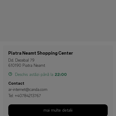
Piatra Neamt Shopping Center
Dd. Decebal 79
610190 Piatra Neamt
Deschis astăzi până la
22:00
Contact
ar-internet@canda.com
Tel:
+40784213767
mai multe detalii