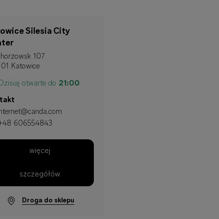
owice Silesia City
ter
Chorzowsk 107
101 Katowice
zisiaj otwarte do
21:00
takt
internet@canda.com
+48 606554843
więcej
szczegółów
Droga do sklepu