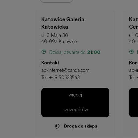
Katowice Galeria
Kat
Katowicka
Cen
ul. 3 Maja 30
ul. 
40-097 Katowice
40-
Dzisiaj otwarte do
21:00
D
Kontakt
Kon
ap-internet@canda.com
ap-
Tel:
+48 506235431
Tel:
więcej
szczegółów
Droga do sklepu