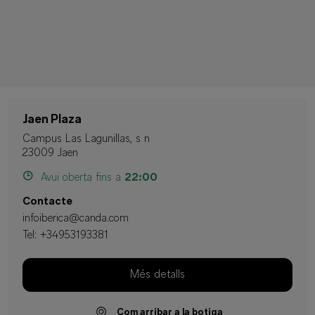
Jaen Plaza
Campus Las Lagunillas, s n
23009 Jaen
Avui oberta fins a
22:00
Contacte
infoiberica@canda.com
Tel:
+34953193381
Més detalls
Com arribar a la botiga