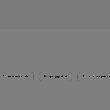
Accés minusvàlids
Pàrquing gratuït
Zona de jocs per a 