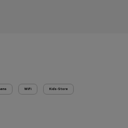
nens
WiFi
Kids-Store