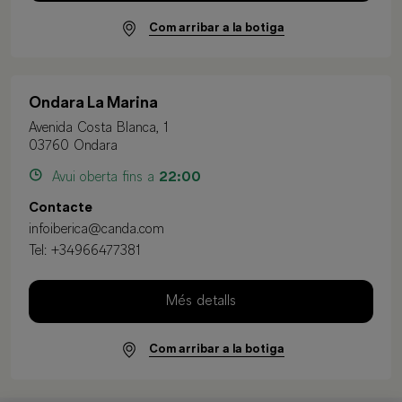
Com arribar a la botiga
Ondara La Marina
Avenida Costa Blanca, 1
03760 Ondara
Avui oberta fins a
22:00
Contacte
infoiberica@canda.com
Tel:
+34966477381
Més detalls
Com arribar a la botiga