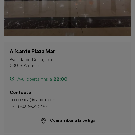
Alicante Plaza Mar
Avenida de Denia, s/n
03013 Alicante
Avui oberta fins a
22:00
Contacte
infoiberica@canda.com
Tel:
+34965220167
Com arribar a la botiga