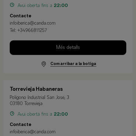
Avui oberta fins a
22:00
Contacte
infoiberica@canda.com
Tel:
+34966811257
Més detalls
Com arribar a la botiga
Torrevieja Habaneras
Poligono Industrial San Jose, 3
03180 Torrevieja
Avui oberta fins a
22:00
Contacte
infoiberica@canda.com