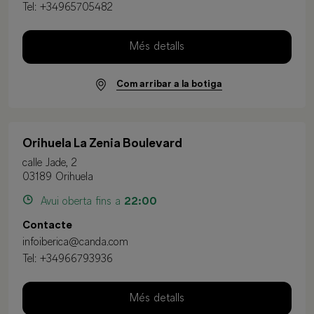
Tel:
+34965705482
Més detalls
Com arribar a la botiga
Orihuela La Zenia Boulevard
calle Jade, 2
03189 Orihuela
Avui oberta fins a
22:00
Contacte
infoiberica@canda.com
Tel:
+34966793936
Més detalls