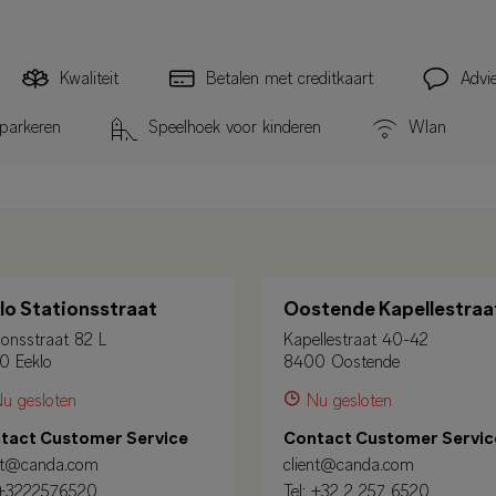
Kwaliteit
Betalen met creditkaart
Advie
 parkeren
Speelhoek voor kinderen
Wlan
lo Stationsstraat
Oostende Kapellestraa
ionsstraat 82 L
Kapellestraat 40-42
0 Eeklo
8400 Oostende
u gesloten
Nu gesloten
tact Customer Service
Contact Customer Servic
ent@canda.com
client@canda.com
+3222576520
Tel:
+32 2 257 6520