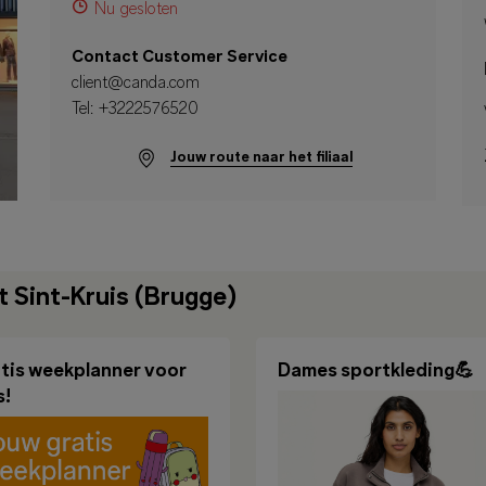
Nu gesloten
Contact Customer Service
client@canda.com
Tel:
+3222576520
Jouw route naar het filiaal
 Sint-Kruis (Brugge)
tis weekplanner voor
Dames sportkleding💪
s!