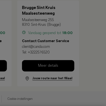
Brugge Sint Kruis
Maalsesteenweg
Maalsesteenweg 255
8310 Sint-Kruis (Brugge)
:00
Vandaag geopend tot
18:00
e
Contact Customer Service
client@canda.com
Tel:
+3222576520
Meer details
iaal
Jouw route naar het filiaal
Cookie-instellingen