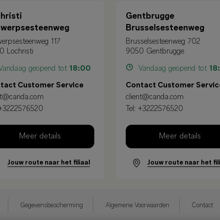
hristi
Gentbrugge
twerpsesteenweg
Brusselsesteenweg
erpsesteenweg 117
Brusselsesteenweg 702
 Lochristi
9050 Gentbrugge
andaag geopend tot
18:00
Vandaag geopend tot
18
tact Customer Service
Contact Customer Servic
ent@canda.com
client@canda.com
+3222576520
Tel:
+3222576520
Meer details
Meer details
Jouw route naar het filiaal
Jouw route naar het fil
Gegevensbescherming
Algemene Voorwaarden
Contact