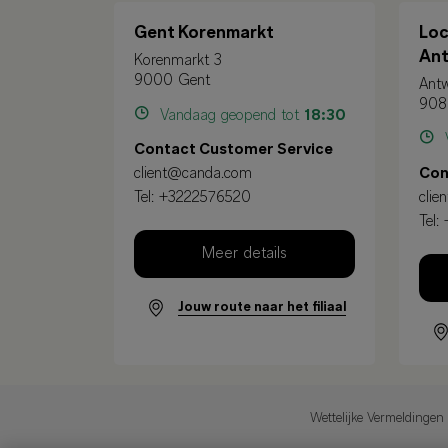
Gent Korenmarkt
Loc
An
Korenmarkt 3
9000 Gent
Antw
9080
Vandaag geopend tot
18:30
V
Contact Customer Service
client@canda.com
Con
Tel:
+3222576520
cli
Tel:
Meer details
Jouw route naar het filiaal
Wettelijke Vermeldingen