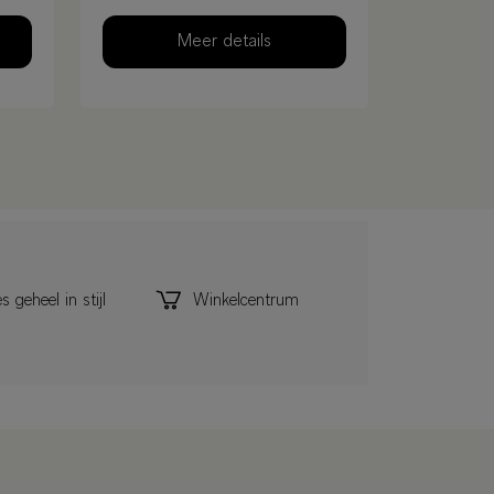
Meer details
s geheel in stijl
Winkelcentrum