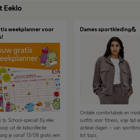
t Eeklo
tis weekplanner voor
Dames sportkleding💪
s!
Ontdek comfortabele en mod
 to School-special! Bij elke
outfits voor fitness, vrije tijd 
oop uit de kidscollectie
actieve dagen – van sportbr
ang je vanaf 13/08 gratis een
tot tops.