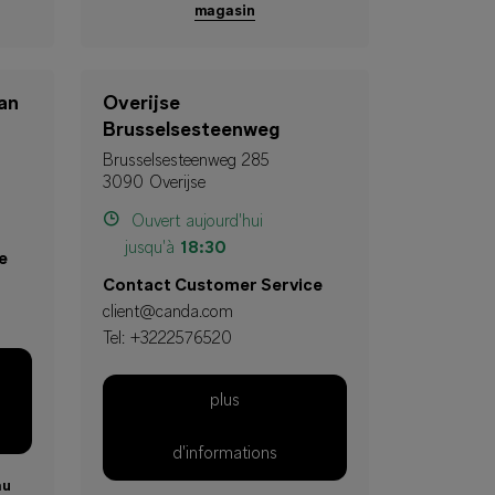
magasin
an
Overijse
Brusselsesteenweg
Brusselsesteenweg 285
3090 Overijse
Ouvert aujourd'hui
jusqu'à
18:30
e
Contact Customer Service
client@canda.com
Tel:
+3222576520
plus
d'informations
au