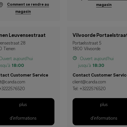
Comment se rendre au
magasin
magasin
nen Leuvensestraat
Vilvoorde Portaelstraa
ensestraat 28
Portaelsstraat 5
0 Tienen
1800 Vilvoorde
uvert aujourd'hui
Ouvert aujourd'hui
usqu'à
18:00
jusqu'à
18:30
tact Customer Service
Contact Customer Servic
ent@canda.com
client@canda.com
+3222576520
Tel:
+3222576520
plus
plus
d'informations
d'informations