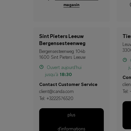
magasin
Sint Pieters Leeuw
Tie
Bergensesteenweg
Leuv
330
Bergensesteenweg 104b
1600 Sint Pieters Leeuw
O
Ouvert aujourd'hui
j
jusqu'à
18:30
Con
Contact Customer Service
cli
client@canda.com
Tel:
Tel:
+3222576520
plus
d'informations