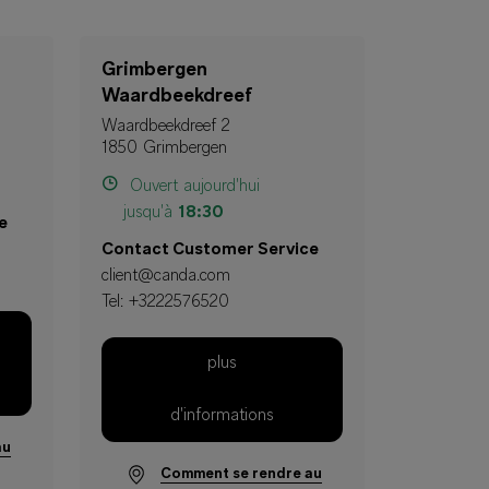
Grimbergen
Waardbeekdreef
Waardbeekdreef 2
1850 Grimbergen
Ouvert aujourd'hui
jusqu'à
18:30
e
Contact Customer Service
client@canda.com
Tel:
+3222576520
plus
d'informations
au
Comment se rendre au