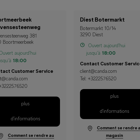
ortmeerbeek
Diest Botermarkt
uvensesteenweg
Botermarkt 10/14
3290 Diest
vensesteenweg 381
0 Boortmeerbeek
Ouvert aujourd'hui
uvert aujourd'hui
jusqu'à
18:00
usqu'à
18:00
Contact Customer Servic
tact Customer Service
client@canda.com
ent@canda.com
Tel:
+3222576520
+3222576520
plus
plus
d'informations
d'informations
Comment se rendre 
Comment se rendre au
magasin