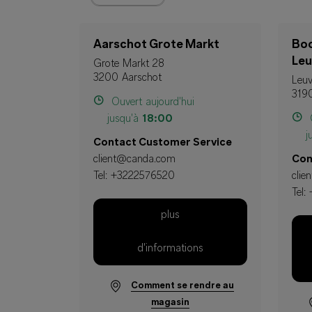
Aarschot Grote Markt
Bo
Le
Grote Markt 28
3200 Aarschot
Leu
319
Ouvert aujourd'hui
jusqu'à
18:00
O
j
Contact Customer Service
client@canda.com
Con
Tel:
+3222576520
cli
Tel:
plus
d'informations
Comment se rendre au
magasin