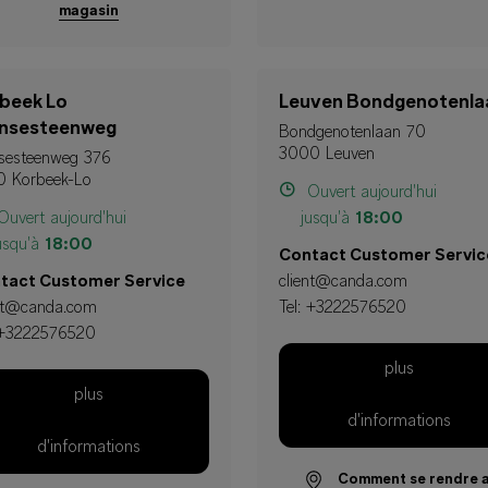
magasin
beek Lo
Leuven Bondgenotenla
ensesteenweg
Bondgenotenlaan 70
3000 Leuven
nsesteenweg 376
0 Korbeek-Lo
Ouvert aujourd'hui
uvert aujourd'hui
jusqu'à
18:00
usqu'à
18:00
Contact Customer Servic
tact Customer Service
client@canda.com
ent@canda.com
Tel:
+3222576520
+3222576520
plus
plus
d'informations
d'informations
Comment se rendre 