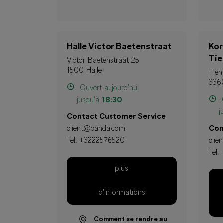
Halle Victor Baetenstraat
Kor
Ti
Victor Baetenstraat 25
1500 Halle
Tie
336
Ouvert aujourd'hui
jusqu'à
18:30
O
j
Contact Customer Service
client@canda.com
Con
Tel:
+3222576520
cli
Tel:
plus
d'informations
Comment se rendre au