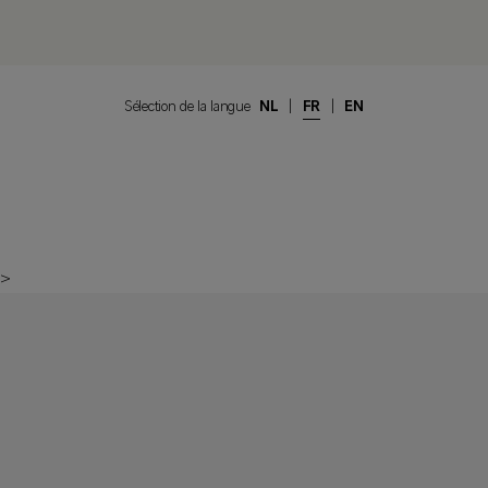
Sélection de la langue
NL
|
FR
|
EN
>