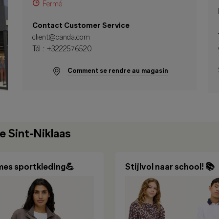
Fermé
Contact Customer Service
client@canda.com
Tél :
+3222576520
Comment se rendre au magasin
e Sint-Niklaas
es sportkleding💪
Stijlvol naar school! 📚