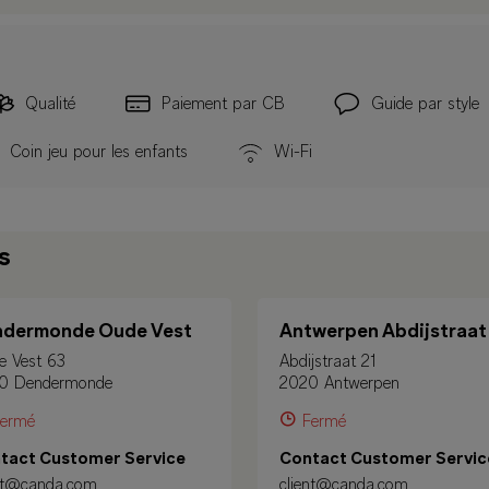
Qualité
Paiement par CB
Guide par style
Coin jeu pour les enfants
Wi-Fi
s
ndermonde Oude Vest
Antwerpen Abdijstraat
e Vest 63
Abdijstraat 21
0 Dendermonde
2020 Antwerpen
ermé
Fermé
tact Customer Service
Contact Customer Servic
ent@canda.com
client@canda.com