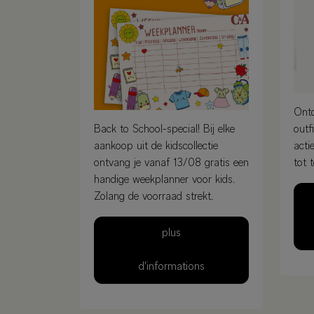
Ont
Back to School-special! Bij elke
outfi
aankoop uit de kidscollectie
acti
ontvang je vanaf 13/08 gratis een
tot 
handige weekplanner voor kids.
Zolang de voorraad strekt.
plus
d'informations