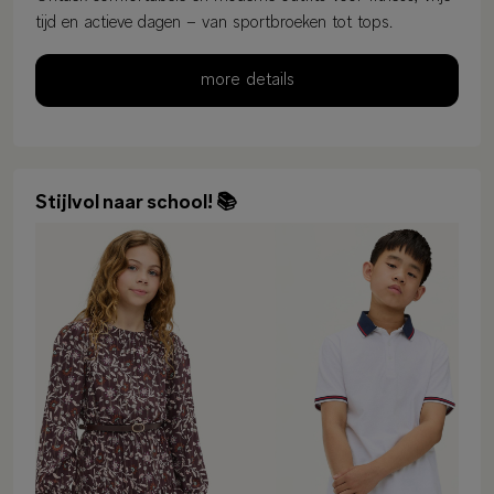
tijd en actieve dagen – van sportbroeken tot tops.
more details
Stijlvol naar school! 📚