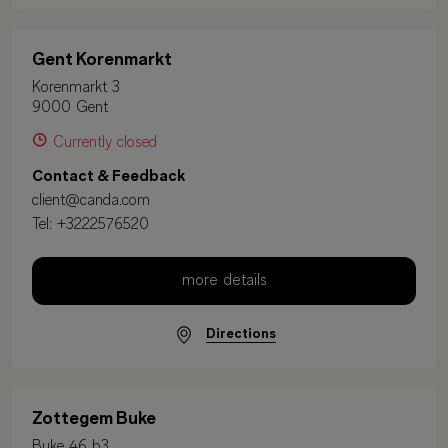
Gent Korenmarkt
Korenmarkt 3
9000 Gent
Currently closed
Contact & Feedback
client@canda.com
Tel:
+3222576520
more details
Directions
Zottegem Buke
Buke 46 b3