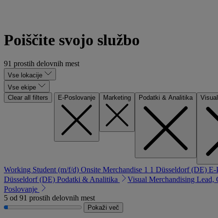
Spoznajte ekipo Digital & Con
Poiščite svojo službo
91 prostih delovnih mest
Vse lokacije
Vse ekipe
Clear all filters
E-Poslovanje
Marketing
Podatki & Analitika
Visua
Working Student (m/f/d) Onsite Merchandise 1 1
Düsseldorf (DE)
E-
Düsseldorf (DE)
Podatki & Analitika
Visual Merchandising Lead,
Poslovanje
5 od 91 prostih delovnih mest
Pokaži več