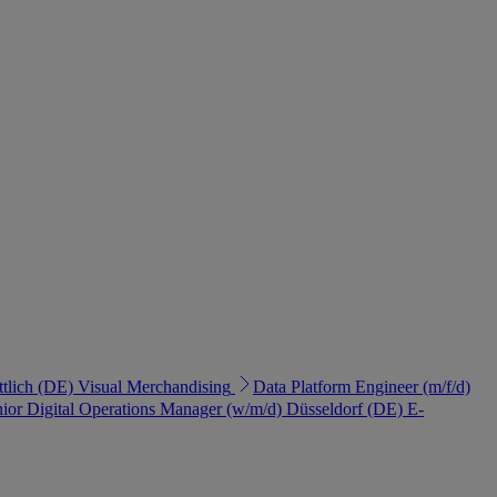
ttlich (DE)
Visual Merchandising
Data Platform Engineer (m/f/d)
ior Digital Operations Manager (w/m/d)
Düsseldorf (DE)
E-