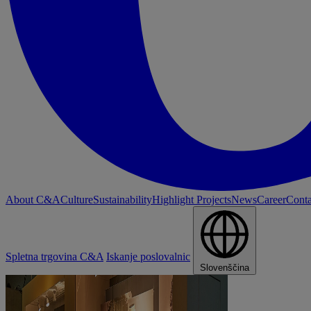
About C&A
Culture
Sustainability
Highlight Projects
News
Career
Conta
Spletna trgovina C&A
Iskanje poslovalnic
Slovenščina