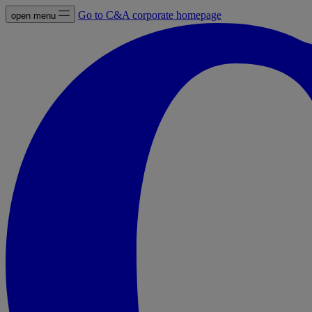
Go to C&A corporate homepage
open menu