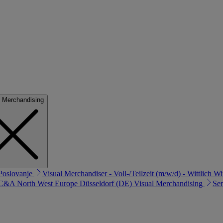
sumer
l Merchandising
Poslovanje
Visual Merchandiser - Voll-/Teilzeit (m/w/d) - Wittlich
Wi
 C&A North West Europe
Düsseldorf (DE)
Visual Merchandising
Sen