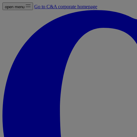
Go to C&A corporate homepage
open menu