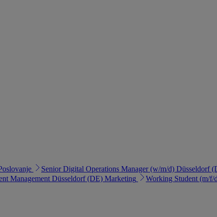
Poslovanje
Senior Digital Operations Manager (w/m/d)
Düsseldorf (
tent Management
Düsseldorf (DE)
Marketing
Working Student (m/f/