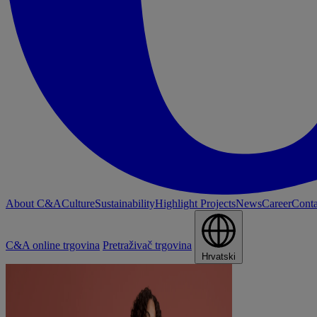
About C&A
Culture
Sustainability
Highlight Projects
News
Career
Conta
C&A online trgovina
Pretraživač trgovina
Hrvatski