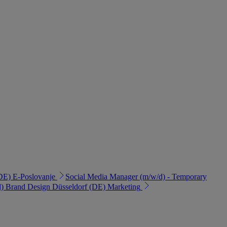
DE)
E-Poslovanje
Social Media Manager (m/w/d) - Temporary
d) Brand Design
Düsseldorf (DE)
Marketing