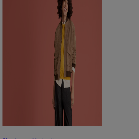
Pridruži se našim timovima za dizajn i marketing