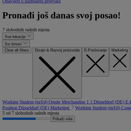
Obavijest o suzbijanju prijevara
Pronađi još danas svoj posao!
7 slobodnih radnih mjesta
Sve lokacije
Svi timovi
Clear all filters
Dizajn & Razvoj proizvoda
E-Poslovanje
Marketing
Working Student (m/f/d) Onsite Merchandise 1 1
Düsseldorf (DE)
E-
Position
Düsseldorf (DE)
Marketing
Working Student (m/f/d) Con
5 od 7 slobodnih radnih mjesta
Prikaži više