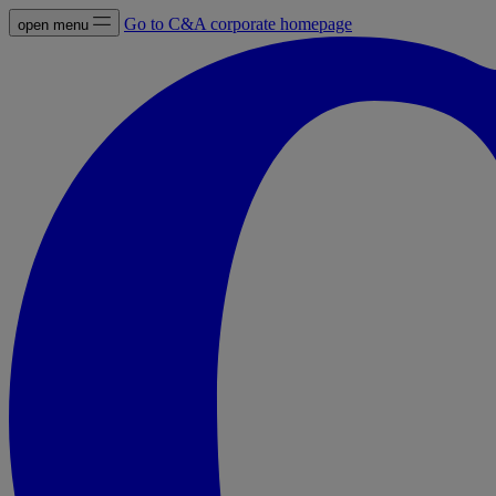
Go to C&A corporate homepage
open menu