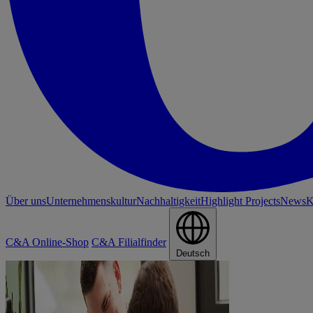
Über uns
Unternehmenskultur
Nachhaltigkeit
Highlight Projects
News
K
C&A Online-Shop
C&A Filialfinder
Deutsch