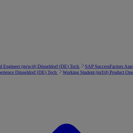
d Engineer (m/w/d)
Düsseldorf (DE)
Tech
SAP SuccessFactors Appl
erience
Düsseldorf (DE)
Tech
Working Student (m/f/d) Product Ope