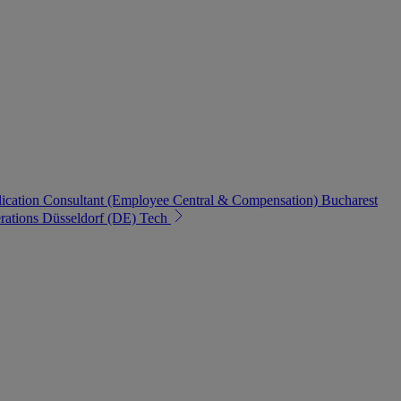
ication Consultant (Employee Central & Compensation)
Bucharest
rations
Düsseldorf (DE)
Tech