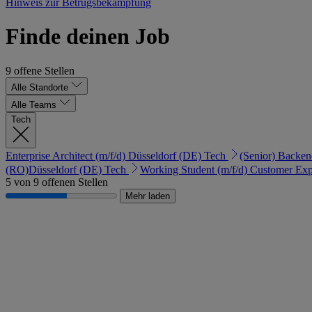
Hinweis zur Betrugsbekämpfung
Finde deinen Job
9 offene Stellen
Alle Standorte
Alle Teams
Tech
Enterprise Architect (m/f/d)
Düsseldorf (DE)
Tech
(Senior) Backen
(RO)
Düsseldorf (DE)
Tech
Working Student (m/f/d) Customer Exp
5 von 9 offenen Stellen
Mehr laden