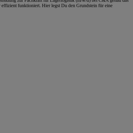
sbildung zur Fachkraft für Lagerlogistik (m/w/d) bei C&A genau das
ffizient funktioniert. Hier legst Du den Grundstein für eine