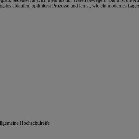
ogistik bedeutet für Dich mehr als nur Waren bewegen? Dann ist die Au
los ablaufen, optimierst Prozesse und lernst, wie ein modernes Lager e
allgemeine Hochschulreife