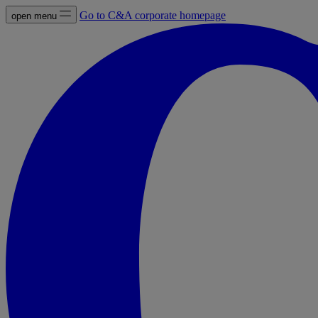
Go to C&A corporate homepage
open menu