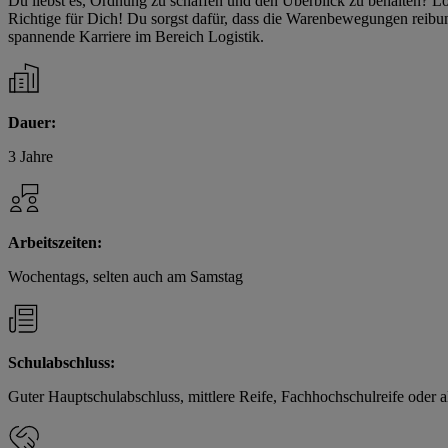
Du liebst es, Ordnung zu schaffen und den Überblick zu behalten? L
Richtige für Dich! Du sorgst dafür, dass die Warenbewegungen reibungs
spannende Karriere im Bereich Logistik.
Dauer:
3 Jahre
Arbeitszeiten:
Wochentags, selten auch am Samstag
Schulabschluss:
Guter Hauptschulabschluss, mittlere Reife, Fachhochschulreife oder 