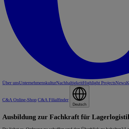
Über uns
Unternehmenskultur
Nachhaltigkeit
Highlight Projects
News
K
C&A Online-Shop
C&A Filialfinder
Deutsch
Ausbildung zur Fachkraft für Lagerlogisti