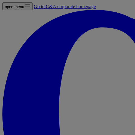
Go to C&A corporate homepage
open menu