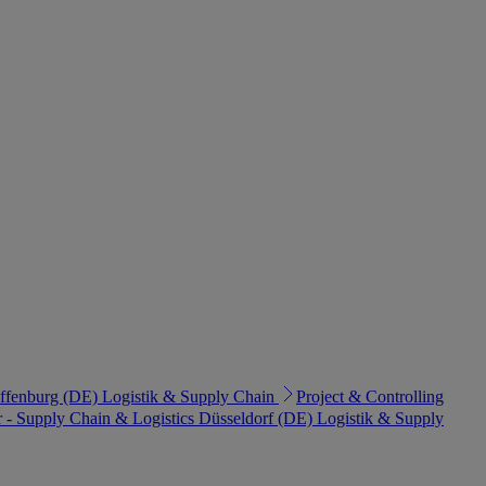
ffenburg (DE)
Logistik & Supply Chain
Project & Controlling
r - Supply Chain & Logistics
Düsseldorf (DE)
Logistik & Supply