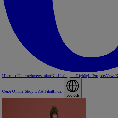
Über uns
Unternehmenskultur
Nachhaltigkeit
Highlight Projects
News
K
C&A Online-Shop
C&A Filialfinder
Deutsch