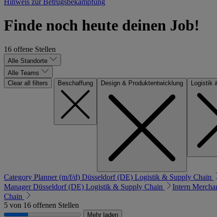
Hinweis zur Betrugsbekämpfung
Finde noch heute deinen Job!
16 offene Stellen
Alle Standorte
Alle Teams
Clear all filters
Beschaffung
Design & Produktentwicklung
Logistik
Category Planner (m/f/d)
Düsseldorf (DE)
Logistik & Supply Chain
Manager
Düsseldorf (DE)
Logistik & Supply Chain
Intern Merchan
Chain
5 von 16 offenen Stellen
Mehr laden