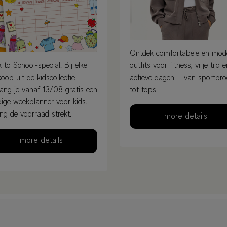
Ontdek comfortabele en mod
 to School-special! Bij elke
outfits voor fitness, vrije tijd 
oop uit de kidscollectie
actieve dagen – van sportbr
ang je vanaf 13/08 gratis een
tot tops.
ige weekplanner voor kids.
ng de voorraad strekt.
more details
more details