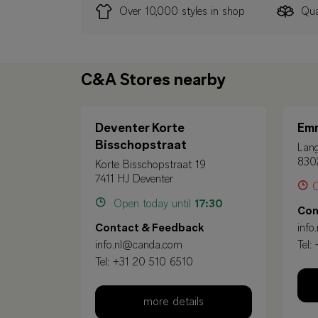
Over 10,000 styles in shop
Qua
C&A Stores nearby
Deventer Korte
Emm
Bisschopstraat
Lang
830
Korte Bisschopstraat 19
7411 HJ Deventer
C
Open today until
17:30
Con
Contact & Feedback
info
info.nl@canda.com
Tel:
Tel:
+31 20 510 6510
more details