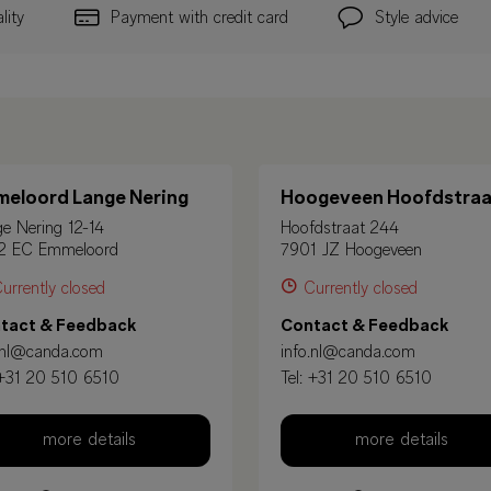
lity
Payment with credit card
Style advice
eloord Lange Nering
Hoogeveen Hoofdstraa
e Nering 12-14
Hoofdstraat 244
2 EC Emmeloord
7901 JZ Hoogeveen
urrently closed
Currently closed
tact & Feedback
Contact & Feedback
.nl@canda.com
info.nl@canda.com
+31 20 510 6510
Tel:
+31 20 510 6510
more details
more details