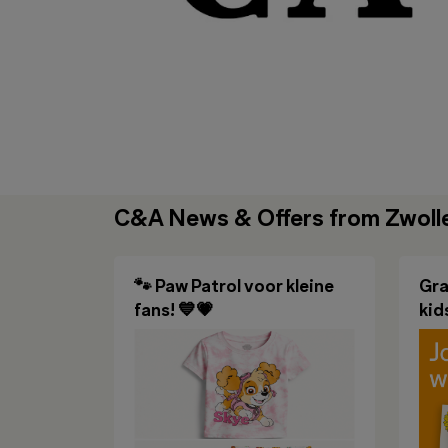
C&A News & Offers from Zwoll
🐾 Paw Patrol voor kleine
Gra
fans! 💙💗
kid