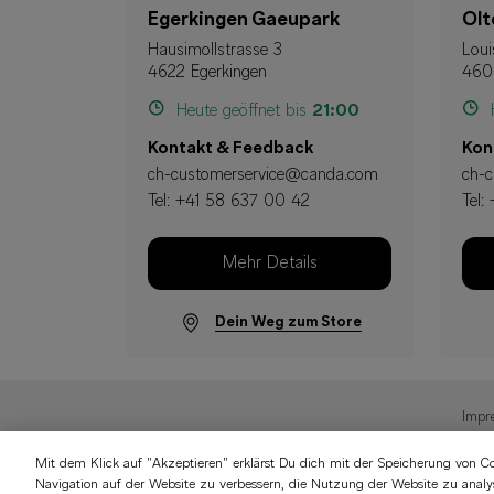
Egerkingen Gaeupark
Olt
Hausimollstrasse 3
Loui
4622 Egerkingen
460
Heute geöffnet bis
21:00
H
Kontakt & Feedback
Kon
ch-customerservice@canda.com
ch-
Tel:
+41 58 637 00 42
Tel:
Mehr Details
Dein Weg zum Store
Impr
Mit dem Klick auf "Akzeptieren" erklärst Du dich mit der Speicherung von C
Navigation auf der Website zu verbessern, die Nutzung der Website zu analy