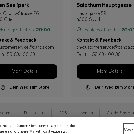
en Saelipark
Solothurn Hauptgasse
s Giroud-Strasse 26
Hauptgasse 59
0 Olten
4500 Solothurn
eute geöffnet bis
20:00
Heute geöffnet bis
20:0
takt & Feedback
Kontakt & Feedback
customerservice@canda.com
ch-customerservice@canda.
+41 58 637 00 33
Tel:
+41 58 637 00 36
Mehr Details
Mehr Details
Dein Weg zum Store
Dein Weg zum Stor
essum
Datenschutz
AGB
Kontakt
Cookie-Einstell
ookies auf Deinem Gerät einverstanden, um die
Cooki
sieren und unsere Marketingaktivitäten zu