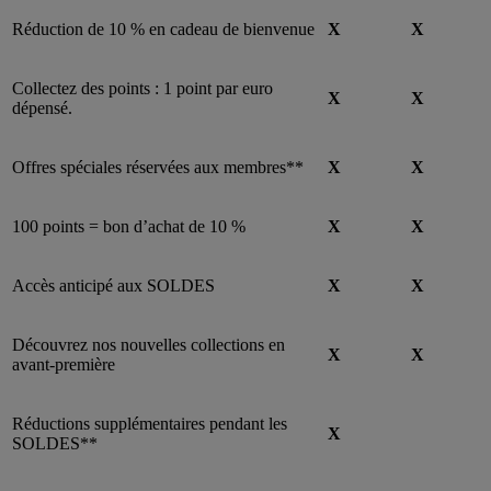
Réduction de 10 % en cadeau de bienvenue
X
X
Collectez des points : 1 point par euro
X
X
dépensé.
Offres spéciales réservées aux membres**
X
X
100 points = bon d’achat de 10 %
X
X
Accès anticipé aux SOLDES
X
X
Découvrez nos nouvelles collections en
X
X
avant-première
Réductions supplémentaires pendant les
X
SOLDES**