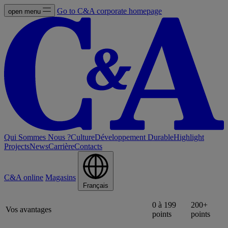
Go to C&A corporate homepage
open menu
Qui Sommes Nous ?
Culture
Développement Durable
Highlight
Projects
News
Carrière
Contacts
C&A online
Magasins
Français
0 à 199
200+
Vos avantages
points
points