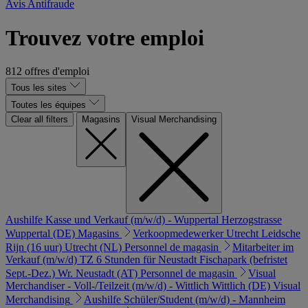
Avis Antifraude
Trouvez votre emploi
812 offres d'emploi
Tous les sites
Toutes les équipes
Clear all filters
Magasins
Visual Merchandising
Aushilfe Kasse und Verkauf (m/w/d) - Wuppertal Herzogstrasse
Wuppertal (DE)
Magasins
Verkoopmedewerker Utrecht Leidsche
Rijn (16 uur)
Utrecht (NL)
Personnel de magasin
Mitarbeiter im
Verkauf (m/w/d) TZ 6 Stunden für Neustadt Fischapark (befristet
Sept.-Dez.)
Wr. Neustadt (AT)
Personnel de magasin
Visual
Merchandiser - Voll-/Teilzeit (m/w/d) - Wittlich
Wittlich (DE)
Visual
Merchandising
Aushilfe Schüler/Student (m/w/d) - Mannheim