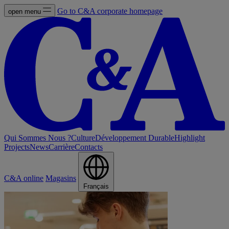
Go to C&A corporate homepage
open menu
Qui Sommes Nous ?
Culture
Développement Durable
Highlight
Projects
News
Carrière
Contacts
C&A online
Magasins
Français