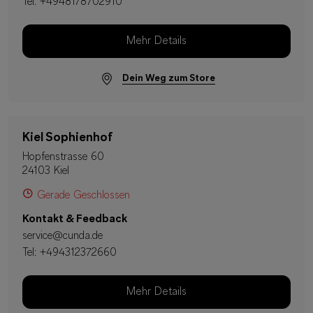
Tel:
+4948178702910
Mehr Details
Dein Weg zum Store
Kiel Sophienhof
Hopfenstrasse 60
24103 Kiel
Gerade Geschlossen
Kontakt & Feedback
service@cunda.de
Tel:
+494312372660
Mehr Details