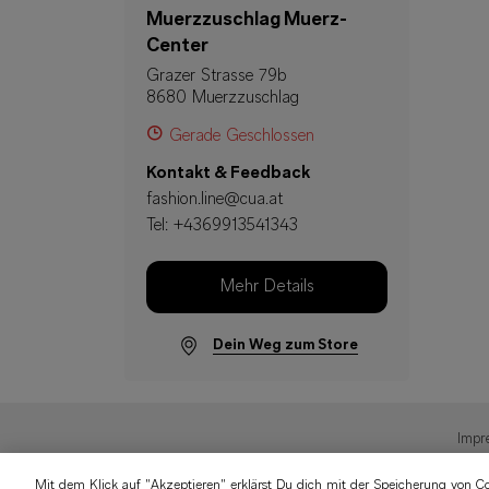
Muerzzuschlag Muerz-
Center
Grazer Strasse 79b
8680 Muerzzuschlag
Gerade Geschlossen
Kontakt & Feedback
fashion.line@cua.at
Tel:
+4369913541343
Mehr Details
Dein Weg zum Store
Impr
Mit dem Klick auf "Akzeptieren" erklärst Du dich mit der Speicherung von C