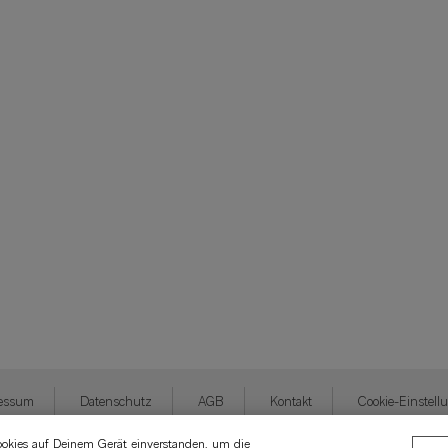
essum
Datenschutz
AGB
Kontakt
Cookie-Einstell
ookies auf Deinem Gerät einverstanden, um die