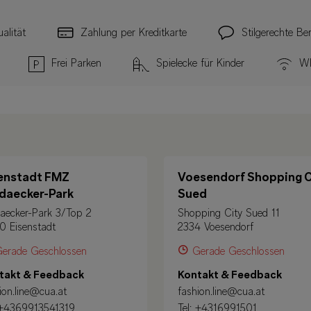
alität
Zahlung per Kreditkarte
Stilgerechte Be
Frei Parken
Spielecke für Kinder
Wl
enstadt FMZ
Voesendorf Shopping C
daecker-Park
Sued
aecker-Park 3/Top 2
Shopping City Sued 11
0 Eisenstadt
2334 Voesendorf
erade Geschlossen
Gerade Geschlossen
takt & Feedback
Kontakt & Feedback
ion.line@cua.at
fashion.line@cua.at
+4369913541319
Tel:
+4316991501