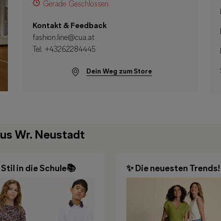
Gerade Geschlossen
Kontakt & Feedback
fashion.line@cua.at
Tel:
+43262284445
Dein Weg zum Store
us Wr. Neustadt
 Stil in die Schule📚
✨ Die neuesten Trends!