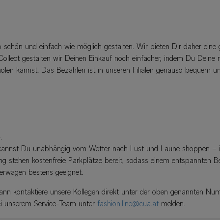
o schön und einfach wie möglich gestalten. Wir bieten Dir daher eine
Collect gestalten wir Deinen Einkauf noch einfacher, indem Du Deine n
holen kannst. Das Bezahlen ist in unseren Filialen genauso bequem u
.
o kannst Du unabhängig vom Wetter nach Lust und Laune shoppen – i
g stehen kostenfreie Parkplätze bereit, sodass einem entspannten B
derwagen bestens geeignet.
ann kontaktiere unsere Kollegen direkt unter der oben genannten N
ei unserem Service-Team unter
fashion.line@cua.at
melden.