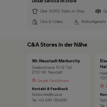
Unser Service im Store
Über 10.000 Styles im Shop
Qu
Click & Collect
Rollstuhlgerecht
C&A Stores in der Nähe
Wr. Neustadt Merkurcity
Eis
Hai
Stadionstrasse 10-12 T42
2700 Wr. Neustadt
Haid
700
Gerade Geschlossen
G
Kontakt & Feedback
fashion.line@cua.at
Kon
Tel:
+43 699 13541287
fash
Tel: