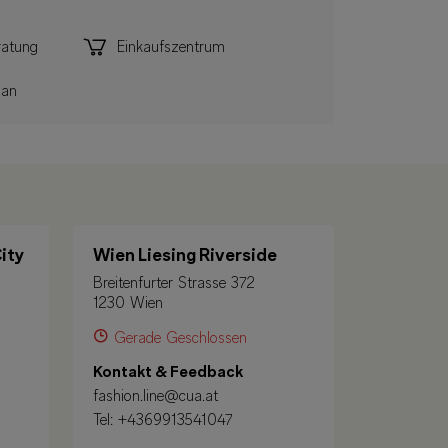
ratung
Einkaufszentrum
an
ity
Wien Liesing Riverside
Breitenfurter Strasse 372
1230 Wien
Gerade Geschlossen
Kontakt & Feedback
fashion.line@cua.at
Tel:
+4369913541047