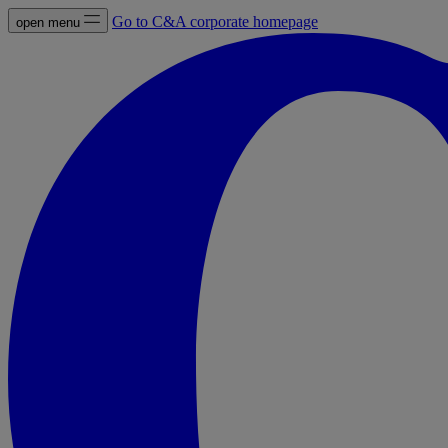
Go to C&A corporate homepage
open menu