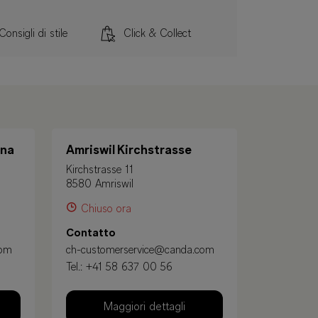
Consigli di stile
Click & Collect
ena
Amriswil Kirchstrasse
Kirchstrasse 11
8580 Amriswil
Chiuso ora
Contatto
com
ch-customerservice@canda.com
Tel.:
+41 58 637 00 56
Maggiori dettagli