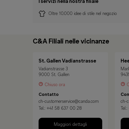
I servizi nella nostra filiale
Oltre 10.000 idee di stile nel negozio
C&A Filiali nelle vicinanze
St. Gallen Vadianstrasse
Hee
Vadianstrasse 3
Mark
9000 St. Gallen
943
Chiuso ora
C
Contatto
Con
ch-customerservice@canda.com
ch-
Tel.:
+41 58 637 00 28
Tel.:
Maggiori dettagli