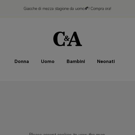
Giacche di mezza stagione da uomo🍂!
Compra ora!
Donna
Uomo
Bambini
Neonati