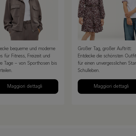
decke bequeme und moderne
Großer Tag, großer Auftritt:
es für Fitness, Freizeit und
Entdecke die schönsten Outfi
ve Tage – von Sporthosen bis
für einen unvergesslichen Star
teilen.
Schulleben.
Maggiori dettagli
Maggiori dettagli