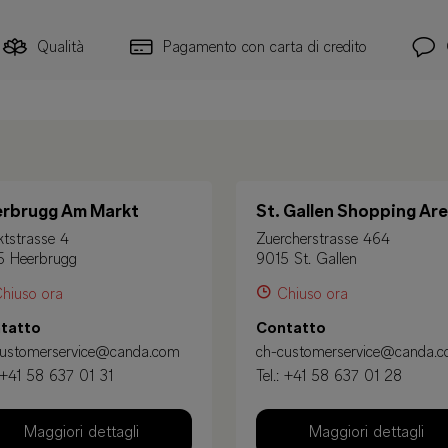
Qualità
Pagamento con carta di credito
rbrugg Am Markt
St. Gallen Shopping Ar
tstrasse 4
Zuercherstrasse 464
5 Heerbrugg
9015 St. Gallen
hiuso ora
Chiuso ora
tatto
Contatto
customerservice@canda.com
ch-customerservice@canda.
+41 58 637 01 31
Tel.:
+41 58 637 01 28
Maggiori dettagli
Maggiori dettagli