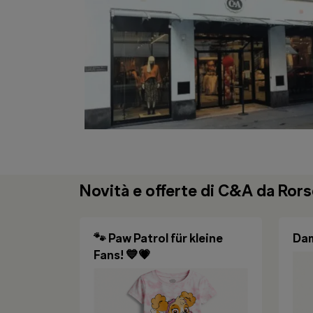
Novità e offerte di C&A da Ror
🐾 Paw Patrol für kleine
Dam
Fans! 💙💗